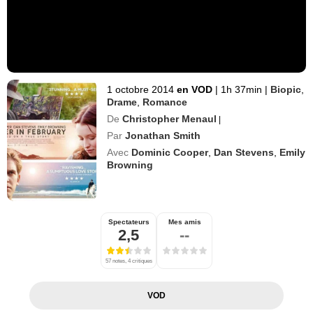
1 octobre 2014
en VOD
|
1h 37min
|
Biopic
,
Drame
,
Romance
De
Christopher Menaul
|
Par
Jonathan Smith
Avec
Dominic Cooper
,
Dan Stevens
,
Emily
Browning
Spectateurs
Mes amis
2,5
--
57 notes, 4 critiques
VOD