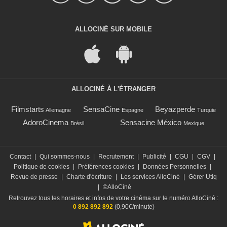
ALLOCINÉ SUR MOBILE
ALLOCINÉ À L'ÉTRANGER
Filmstarts
SensaCine
Beyazperde
Allemagne
Espagne
Turquie
AdoroCinema
Sensacine México
Brésil
Mexique
Contact
|
Qui sommes-nous
|
Recrutement
|
Publicité
|
CGU
|
CGV
|
Politique de cookies
|
Préférences cookies
|
Données Personnelles
|
Revue de presse
|
Charte d'écriture
|
Les services AlloCiné
|
Gérer Utiq
|
©AlloCiné
Retrouvez tous les horaires et infos de votre cinéma sur le numéro AlloCiné :
0 892 892 892
(0,90€/minute)