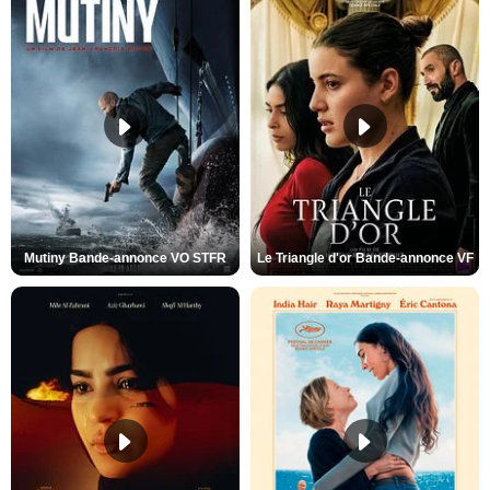
Mutiny Bande-annonce VO STFR
Le Triangle d'or Bande-annonce VF