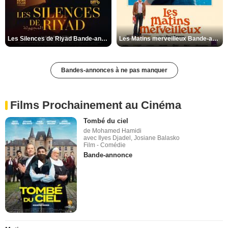
Les Silences de Riyad Bande-annonce VO STFR
Les Matins merveilleux Bande-annonce VF
Bandes-annonces à ne pas manquer
Films Prochainement au Cinéma
Tombé du ciel
de Mohamed Hamidi
avec Ilyes Djadel, Josiane Balasko
Film - Comédie
Bande-annonce