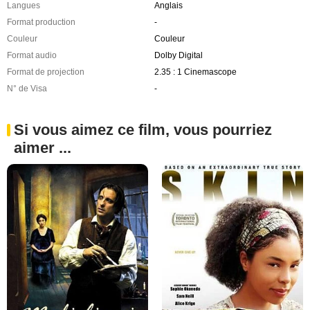
Langues
Anglais
Format production
-
Couleur
Couleur
Format audio
Dolby Digital
Format de projection
2.35 : 1 Cinemascope
N° de Visa
-
Si vous aimez ce film, vous pourriez
aimer ...