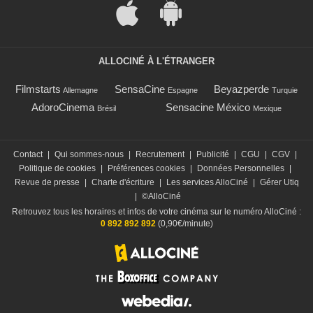
ALLOCINÉ À L'ÉTRANGER
Filmstarts
SensaCine
Beyazperde
Allemagne
Espagne
Turquie
AdoroCinema
Sensacine México
Brésil
Mexique
Contact
|
Qui sommes-nous
|
Recrutement
|
Publicité
|
CGU
|
CGV
|
Politique de cookies
|
Préférences cookies
|
Données Personnelles
|
Revue de presse
|
Charte d'écriture
|
Les services AlloCiné
|
Gérer Utiq
|
©AlloCiné
Retrouvez tous les horaires et infos de votre cinéma sur le numéro AlloCiné :
0 892 892 892
(0,90€/minute)