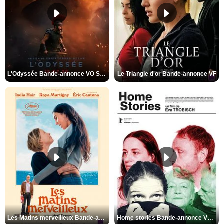
L'Odyssée Bande-annonce VO STFR
Le Triangle d'or Bande-annonce VF
Les Matins merveilleux Bande-annonce VF
Home stories Bande-annonce VO STFR