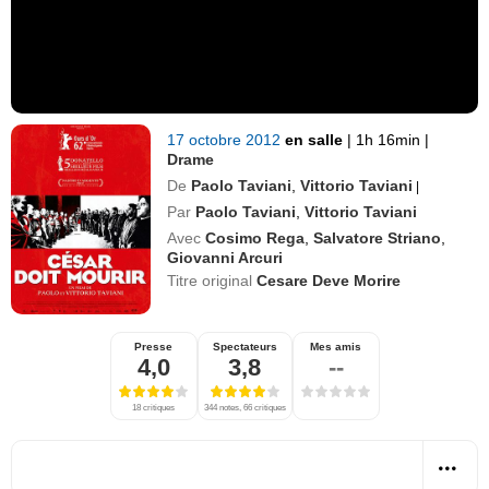
17 octobre 2012
en salle
|
1h 16min
|
Drame
De
Paolo Taviani
,
Vittorio Taviani
|
Par
Paolo Taviani
,
Vittorio Taviani
Avec
Cosimo Rega
,
Salvatore Striano
,
Giovanni Arcuri
Titre original
Cesare Deve Morire
Presse
Spectateurs
Mes amis
4,0
3,8
--
18 critiques
344 notes, 66 critiques