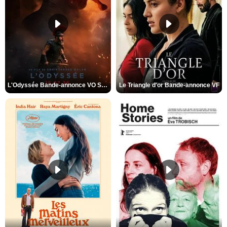
L'Odyssée Bande-annonce VO STFR
Le Triangle d'or Bande-annonce VF