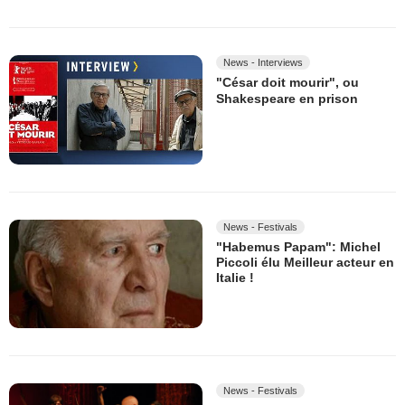
News - Interviews
"César doit mourir", ou
Shakespeare en prison
News - Festivals
"Habemus Papam": Michel
Piccoli élu Meilleur acteur en
Italie !
News - Festivals