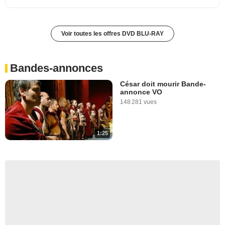
Voir toutes les offres DVD BLU-RAY
Bandes-annonces
César doit mourir Bande-
annonce VO
148 281 vues
1:25