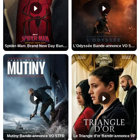
Spider-Man: Brand New Day Bande-annonce VO STFR
L'Odyssée Bande-annonce VO STFR
Mutiny Bande-annonce VO STFR
Le Triangle d'or Bande-annonce VF