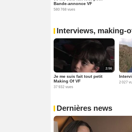
Bande-annonce VF
580 768 vues
Interviews, making-of
2:56
Je me suis fait tout petit
Interv
Making Of VF
2 027 v
37 932 vues
Dernières news