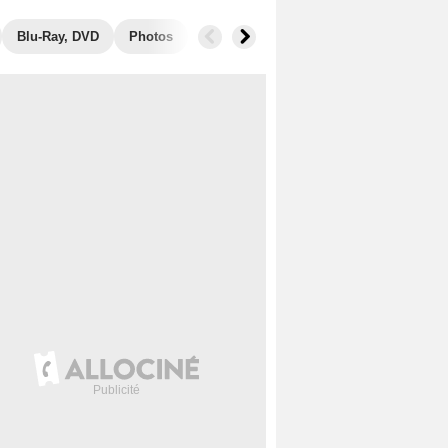
Blu-Ray, DVD
Photos
Musique
Secrets de tournage
B