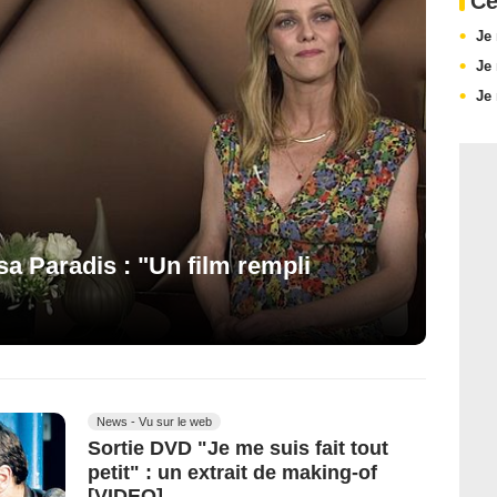
Ce
Je 
Je 
Je 
sa Paradis : "Un film rempli
"
News - Vu sur le web
Sortie DVD "Je me suis fait tout
petit" : un extrait de making-of
[VIDEO]