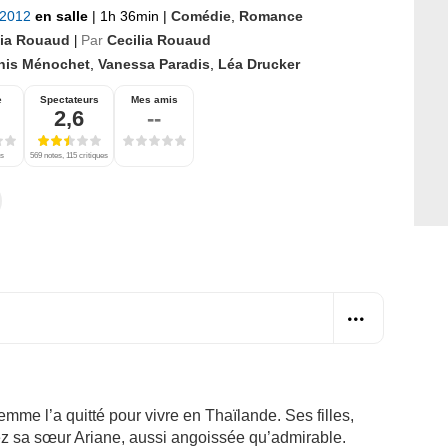
t 2012
en salle
|
1h 36min
|
Comédie
,
Romance
lia Rouaud
Par
Cecilia Rouaud
|
nis Ménochet
,
Vanessa Paradis
,
Léa Drucker
e
Spectateurs
Mes amis
2,6
--
es
569 notes, 115 critiques
emme l’a quitté pour vivre en Thaïlande. Ses filles,
hez sa sœur Ariane, aussi angoissée qu’admirable.