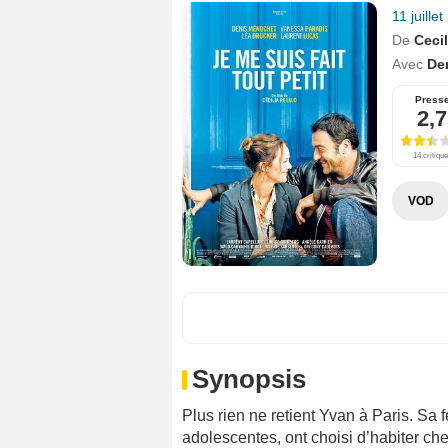
11 juille
De
Ceci
Avec
De
Press
2,7
14 critiqu
VOD
Synopsis
Plus rien ne retient Yvan à Paris. Sa f
adolescentes, ont choisi d’habiter c