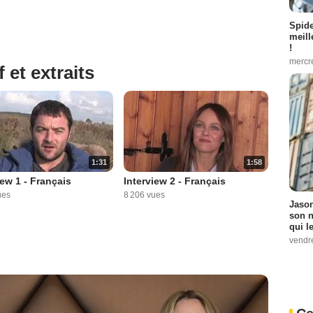
Spid
meill
!
mercr
 et extraits
1:31
1:58
iew 1 - Français
Interview 2 - Français
ues
8 206 vues
Jason
son n
qui le
vendre