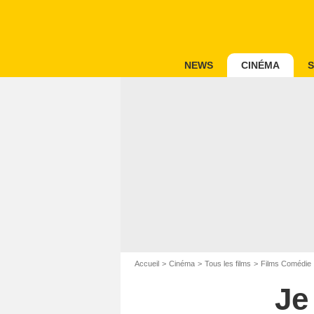
NEWS
CINÉMA
S
Accueil
Cinéma
Tous les films
Films Comédie
Je