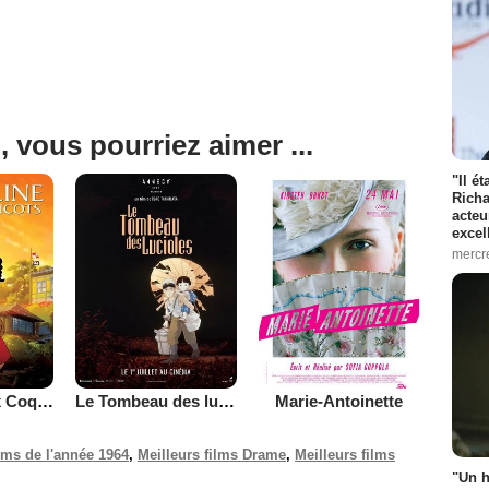
, vous pourriez aimer ...
"Il é
Richa
acteu
excel
mercr
La Colline aux Coquelicots
Le Tombeau des lucioles
Marie-Antoinette
ilms de l'année 1964
,
Meilleurs films Drame
,
Meilleurs films
"Un h