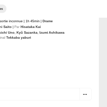
es
sortie inconnue
|
1h 45min
|
Drame
hi Saito
Par
Hisataka Kai
|
kichi Uno
,
Kyû Sazanka
,
Izumi Ashikawa
ginal
Tekkaba yaburi