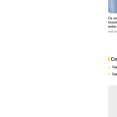
Ce so
monde
entre
mercr
Ce
Te
Te