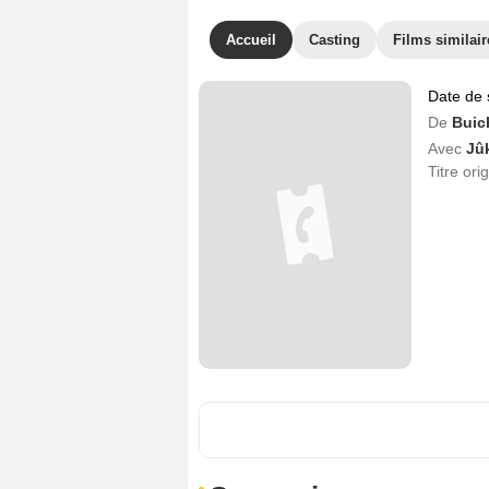
Accueil
Casting
Films similair
Date de 
De
Buic
Avec
Jû
Titre ori