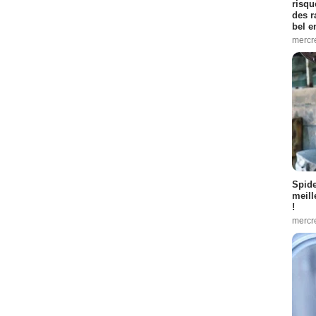
risqu
des r
bel 
mercr
Spid
meill
!
mercr