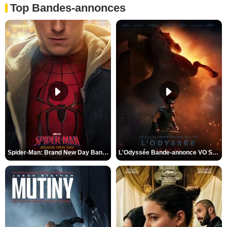
Top Bandes-annonces
Spider-Man: Brand New Day Bande-annonce VO STFR
L'Odyssée Bande-annonce VO STFR