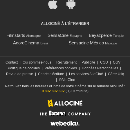
ALLOCINÉ À L'ÉTRANGER
Filmstarts
SensaCine
Beyazperde
Allemagne
Espagne
Turquie
AdoroCinema
Sensacine México
Brésil
Mexique
Contact
|
Qui sommes-nous
|
Recrutement
|
Publicité
|
CGU
|
CGV
|
Politique de cookies
|
Préférences cookies
|
Données Personnelles
|
Revue de presse
|
Charte d'écriture
|
Les services AlloCiné
|
Gérer Utiq
|
©AlloCiné
Retrouvez tous les horaires et infos de votre cinéma sur le numéro AlloCiné :
0 892 892 892
(0,90€/minute)