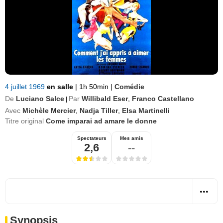
4 juillet 1969
en salle
|
1h 50min
|
Comédie
De
Luciano Salce
Par
Willibald Eser
,
Franco Castellano
|
Avec
Michèle Mercier
,
Nadja Tiller
,
Elsa Martinelli
Titre original
Come imparai ad amare le donne
Spectateurs
Mes amis
2,6
--
Synopsis