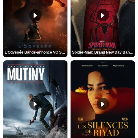
L'Odyssée Bande-annonce VO STFR
Spider-Man: Brand New Day Bande-annonce VO STFR