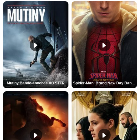
Mutiny Bande-annonce VO STFR
Spider-Man: Brand New Day Bande-annonce VO STFR