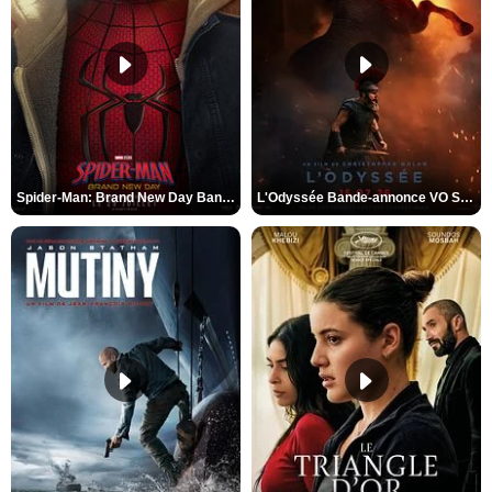
Spider-Man: Brand New Day Bande-annonce VO STFR
L'Odyssée Bande-annonce VO STFR