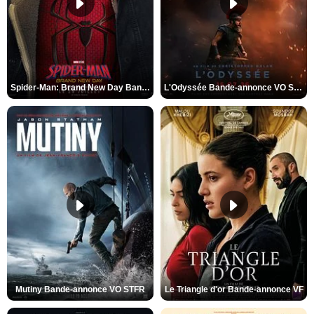
Spider-Man: Brand New Day Bande-annonce VO STFR
L'Odyssée Bande-annonce VO STFR
Mutiny Bande-annonce VO STFR
Le Triangle d'or Bande-annonce VF