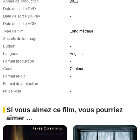
Année de production
2012
Date de sortie DVD
-
Date de sortie Blu-ray
-
Date de sortie VOD
-
Type de film
Long métrage
Secrets de tournage
-
Budget
-
Langues
Anglais
Format production
-
Couleur
Couleur
Format audio
-
Format de projection
-
N° de Visa
-
Si vous aimez ce film, vous pourriez
aimer ...