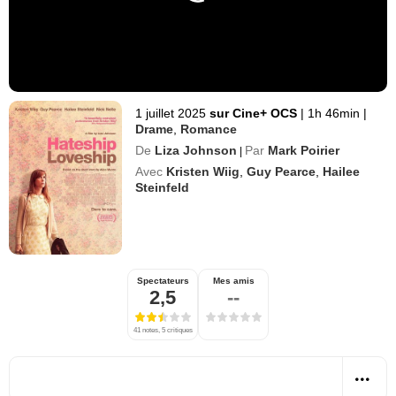
1 juillet 2025
sur Cine+ OCS
|
1h 46min
|
Drame
,
Romance
De
Liza Johnson
Par
Mark Poirier
|
Avec
Kristen Wiig
,
Guy Pearce
,
Hailee
Steinfeld
Spectateurs
Mes amis
2,5
--
41 notes, 5 critiques