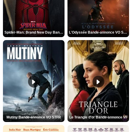
Spider-Man: Brand New Day Bande-annonce VO STFR
L'Odyssée Bande-annonce VO STFR
Mutiny Bande-annonce VO STFR
Le Triangle d'or Bande-annonce VF