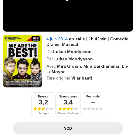
4 juin 2014
en salle
|
1h 42min
|
Comédie
,
Drame
,
Musical
De
Lukas Moodysson
|
Par
Lukas Moodysson
Avec
Mira Grosin
,
Mira Barkhammar
,
Liv
LeMoyne
Titre original
Vi är bäst!
Presse
Spectateurs
Mes amis
3,2
3,4
--
13 critiques
80 notes, 16 critiques
VOD