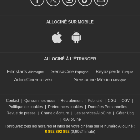
ALLOCINÉ SUR MOBILE
ALLOCINÉ À L'ÉTRANGER
Filmstarts
SensaCine
Beyazperde
Allemagne
Espagne
Turquie
AdoroCinema
Sensacine México
Brésil
Mexique
Contact
|
Qui sommes-nous
|
Recrutement
|
Publicité
|
CGU
|
CGV
|
Politique de cookies
|
Préférences cookies
|
Données Personnelles
|
Revue de presse
|
Charte d'écriture
|
Les services AlloCiné
|
Gérer Utiq
|
©AlloCiné
Retrouvez tous les horaires et infos de votre cinéma sur le numéro AlloCiné :
0 892 892 892
(0,90€/minute)