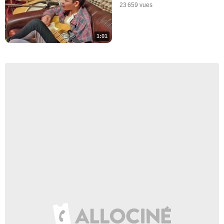
23 659 vues
1:01