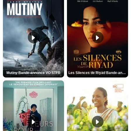
Mutiny Bande-annonce VO STFR
Les Silences de Riyad Bande-annonce VO STFR