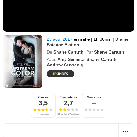
23 août 2017
en salle
|
1h 36min
|
Drame
,
Science Fiction
De
Shane Carruth
Par
Shane Carruth
|
Avec
Amy Seimetz
,
Shane Carruth
,
Andrew Sensenig
Presse
Spectateurs
Mes amis
3,5
2,7
--
17 critiques
183 notes, 22 critiques