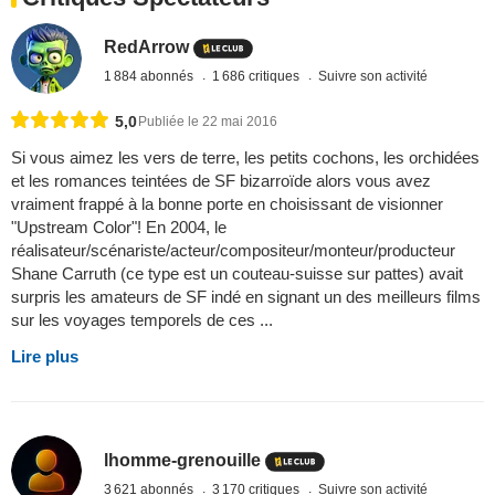
RedArrow
1 884 abonnés
1 686 critiques
Suivre son activité
5,0
Publiée le 22 mai 2016
Si vous aimez les vers de terre, les petits cochons, les orchidées
et les romances teintées de SF bizarroïde alors vous avez
vraiment frappé à la bonne porte en choisissant de visionner
"Upstream Color"! En 2004, le
réalisateur/scénariste/acteur/compositeur/monteur/producteur
Shane Carruth (ce type est un couteau-suisse sur pattes) avait
surpris les amateurs de SF indé en signant un des meilleurs films
sur les voyages temporels de ces ...
Lire plus
lhomme-grenouille
3 621 abonnés
3 170 critiques
Suivre son activité