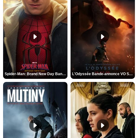
Spider-Man: Brand New Day Bande-annonce VO STFR
L'Odyssée Bande-annonce VO STFR