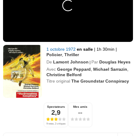
1 octobre 1972
en salle
|
1h 30min
|
Policier
,
Thriller
De
Lamont Johnson
Par
Douglas Heyes
|
Avec
George Peppard
,
Michael Sarrazin
,
Christine Belford
Titre original
The Groundstar Conspiracy
Spectateurs
Mes amis
2,9
--
9 notes, 2 critiques