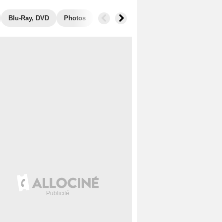
Blu-Ray, DVD
Photos
Musique
Secrets de tournage
B