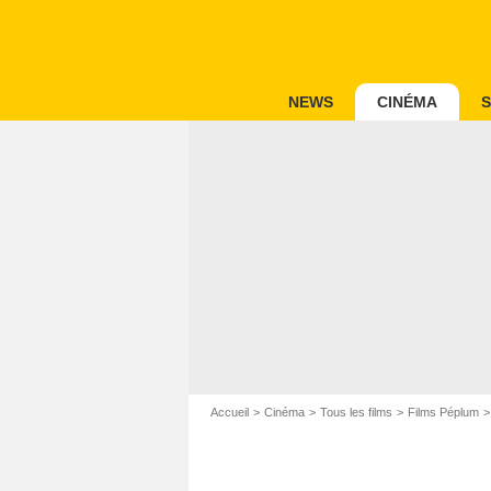
NEWS
CINÉMA
S
Accueil
Cinéma
Tous les films
Films Péplum