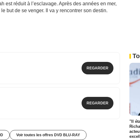
dah est réduit à l’esclavage. Après des années en mer,
le but de se venger. Il va y rencontrer son destin.
To
REGARDER
REGARDER
"Il é
Richa
acteu
OD
Voir toutes les offres DVD BLU-RAY
excel