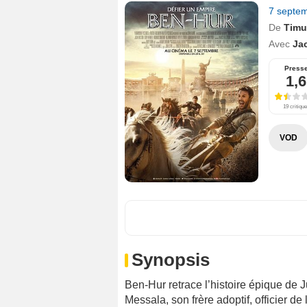
7 septe
De
Timu
Avec
Ja
Press
1,6
19 critiqu
VOD
Synopsis
Ben-Hur retrace l’histoire épique de 
Messala, son frère adoptif, officier d