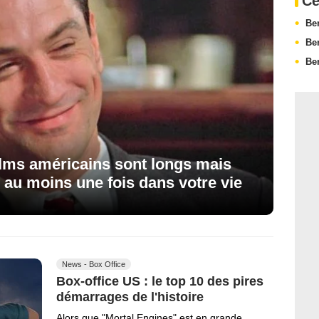
Ce
Be
Be
Be
ilms américains sont longs mais
 au moins une fois dans votre vie
News - Box Office
Box-office US : le top 10 des pires
démarrages de l'histoire
Alors que "Mortal Engines" est en grande