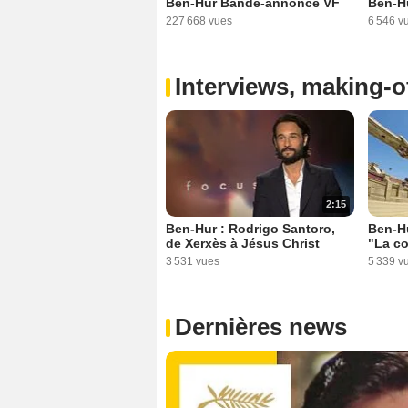
Ben-Hur Bande-annonce VF
Ben-H
227 668 vues
6 546 v
Interviews, making-of
2:15
Ben-Hur : Rodrigo Santoro,
Ben-H
de Xerxès à Jésus Christ
"La co
3 531 vues
5 339 v
Dernières news