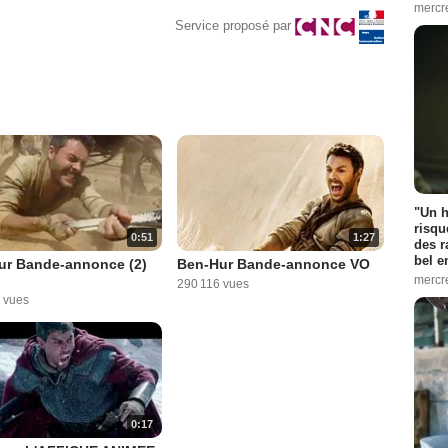
mercr
Service proposé par
"Un h
risqu
0:51
1:27
des r
bel 
ur Bande-annonce (2)
Ben-Hur Bande-annonce VO
mercr
290 116 vues
 vues
0:17