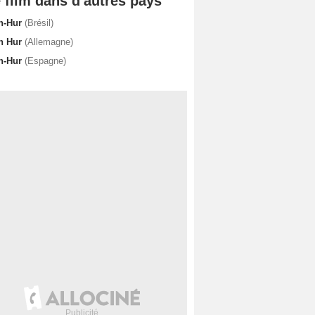
 film dans d'autres pays
n-Hur
(Brésil)
n Hur
(Allemagne)
n-Hur
(Espagne)