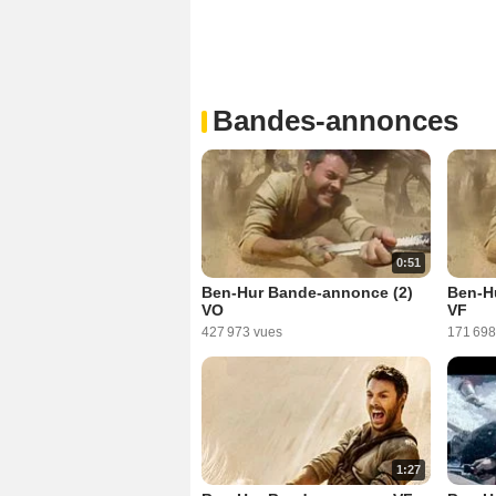
Bandes-annonces
0:51
Ben-Hur Bande-annonce (2)
Ben-H
VO
VF
427 973 vues
171 698
1:27