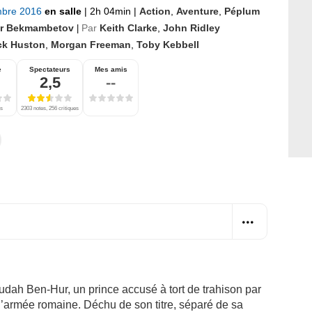
mbre 2016
en salle
|
2h 04min
|
Action
,
Aventure
,
Péplum
r Bekmambetov
Par
Keith Clarke
,
John Ridley
|
ck Huston
,
Morgan Freeman
,
Toby Kebbell
e
Spectateurs
Mes amis
2,5
--
es
2303 notes, 256 critiques
Judah Ben-Hur, un prince accusé à tort de trahison par
e l’armée romaine. Déchu de son titre, séparé de sa