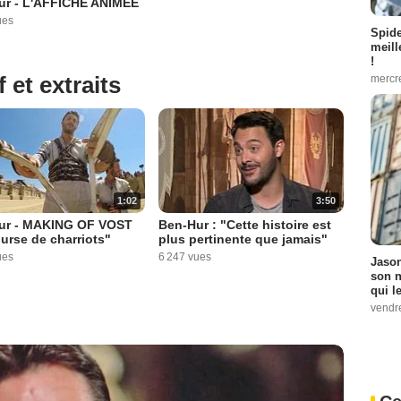
ur - L'AFFICHE ANIMEE
ues
Spid
meill
!
 et extraits
mercr
1:02
3:50
ur - MAKING OF VOST
Ben-Hur : "Cette histoire est
urse de charriots"
plus pertinente que jamais"
ues
6 247 vues
Jason
son n
qui le
vendre