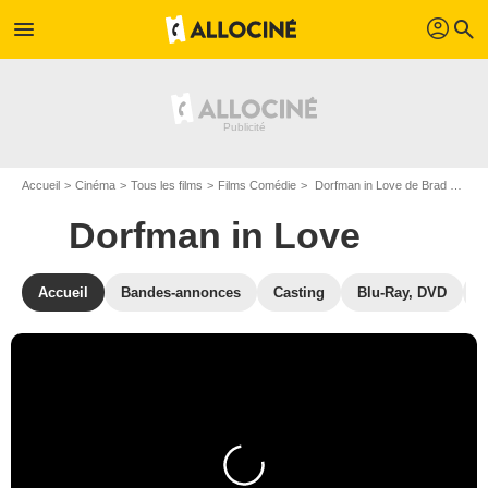
profil
menu
search
Accueil
Cinéma
Tous les films
Films Comédie
Dorfman in Love de Brad Leong
Dorfman in Love
Accueil
Bandes-annonces
Casting
Blu-Ray, DVD
P