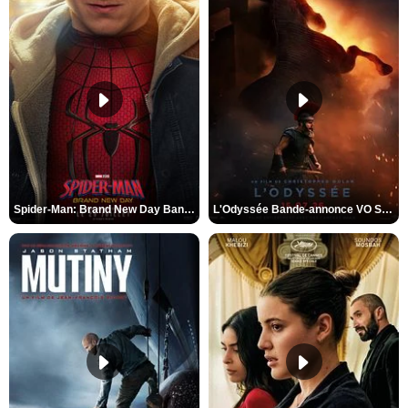
Spider-Man: Brand New Day Bande-annonce VO STFR
L'Odyssée Bande-annonce VO STFR