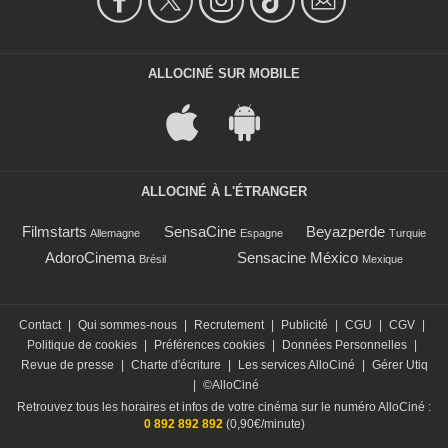
ALLOCINÉ SUR MOBILE
ALLOCINÉ À L'ÉTRANGER
Filmstarts
SensaCine
Beyazperde
Allemagne
Espagne
Turquie
AdoroCinema
Sensacine México
Brésil
Mexique
Contact
|
Qui sommes-nous
|
Recrutement
|
Publicité
|
CGU
|
CGV
|
Politique de cookies
|
Préférences cookies
|
Données Personnelles
|
Revue de presse
|
Charte d'écriture
|
Les services AlloCiné
|
Gérer Utiq
|
©AlloCiné
Retrouvez tous les horaires et infos de votre cinéma sur le numéro AlloCiné :
0 892 892 892
(0,90€/minute)