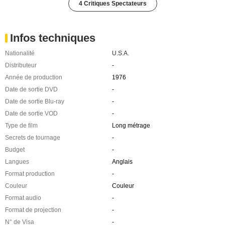
4 Critiques Spectateurs
Infos techniques
Nationalité
U.S.A.
Distributeur
-
Année de production
1976
Date de sortie DVD
-
Date de sortie Blu-ray
-
Date de sortie VOD
-
Type de film
Long métrage
Secrets de tournage
-
Budget
-
Langues
Anglais
Format production
-
Couleur
Couleur
Format audio
-
Format de projection
-
N° de Visa
-