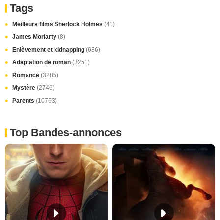
Tags
Meilleurs films Sherlock Holmes
(41)
James Moriarty
(8)
Enlèvement et kidnapping
(686)
Adaptation de roman
(3251)
Romance
(3285)
Mystère
(2746)
Parents
(10763)
Top Bandes-annonces