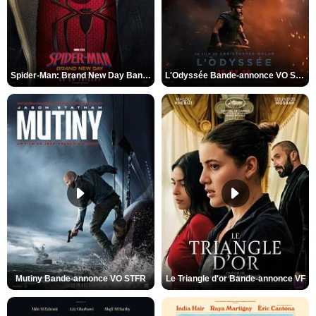
Spider-Man: Brand New Day Bande-annonce VO STFR
L'Odyssée Bande-annonce VO STFR
Mutiny Bande-annonce VO STFR
Le Triangle d'or Bande-annonce VF