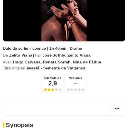
Date de sortie inconnue
|
1h 40min
|
Drame
De
Zelito Viana
Par
José Joffily
,
Zelito Viana
|
Avec
Hugo Carvana
,
Renata Sorrah
,
Nina de Pádua
Titre original
Avaeté - Semente da Vingança
Spectateurs
Mes amis
2,9
--
Synopsis