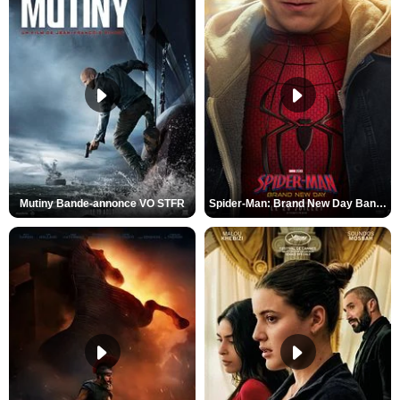
Mutiny Bande-annonce VO STFR
Spider-Man: Brand New Day Bande-annonce VO STFR