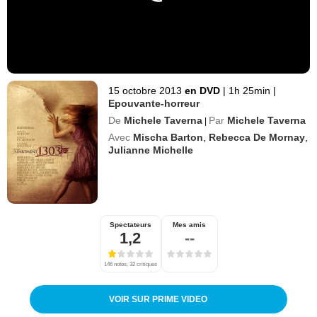
15 octobre 2013
en DVD
|
1h 25min
|
Epouvante-horreur
De
Michele Taverna
Par
Michele Taverna
|
Avec
Mischa Barton
,
Rebecca De Mornay
,
Julianne Michelle
Spectateurs
Mes amis
1,2
--
146 notes, 32 critiques
VOIR SUR PRIME VIDEO