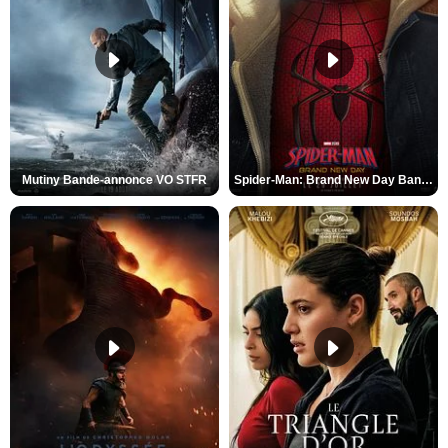
Mutiny Bande-annonce VO STFR
Spider-Man: Brand New Day Bande-annonce VO STFR