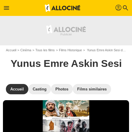
profil
menu
search
Accueil
Cinéma
Tous les films
Films Historique
Yunus Emre Askin Sesi de Kürşat Kızbaz
Yunus Emre Askin Sesi
Accueil
Casting
Photos
Films similaires