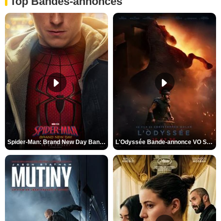
Top Bandes-annonces
Spider-Man: Brand New Day Bande-annonce VO STFR
L'Odyssée Bande-annonce VO STFR