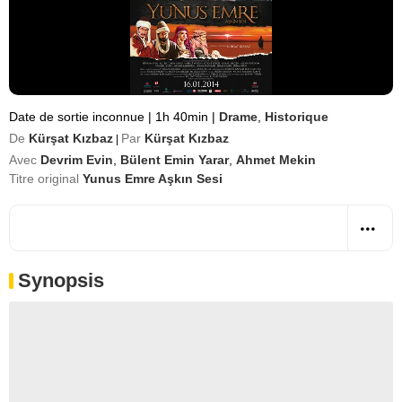
Date de sortie inconnue
|
1h 40min
|
Drame
,
Historique
De
Kürşat Kızbaz
Par
Kürşat Kızbaz
|
Avec
Devrim Evin
,
Bülent Emin Yarar
,
Ahmet Mekin
Titre original
Yunus Emre Aşkın Sesi
Synopsis