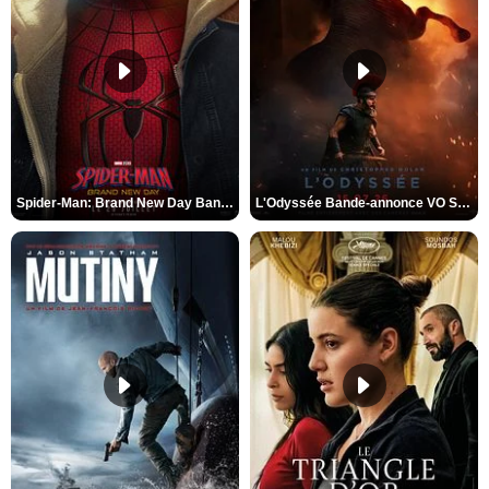
Spider-Man: Brand New Day Bande-annonce VO STFR
L'Odyssée Bande-annonce VO STFR