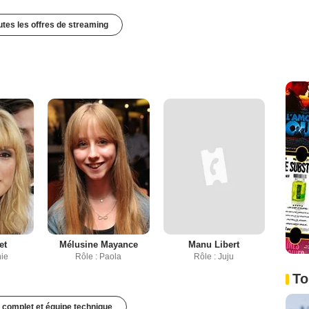
outes les offres de streaming
et
Mélusine Mayance
Manu Libert
hie
Rôle : Paola
Rôle : Juju
To
 complet et équipe technique