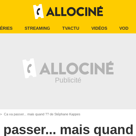
ÉRIES
STREAMING
TVACTU
VIDÉOS
VOD
Ca va passer... mais quand ?? de Stéphane Kappes
 passer... mais quand