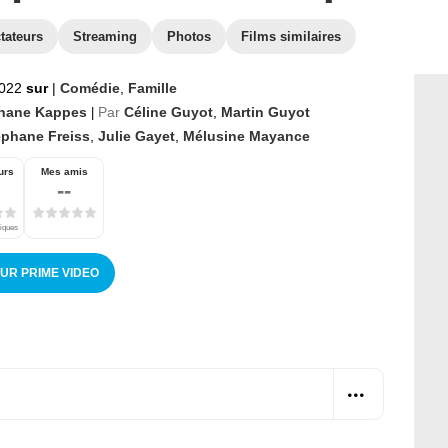
tateurs
Streaming
Photos
Films similaires
2022
sur
|
Comédie
,
Famille
hane Kappes
Par
Céline Guyot
,
Martin Guyot
|
éphane Freiss
,
Julie Gayet
,
Mélusine Mayance
urs
Mes amis
--
tiques
SUR PRIME VIDEO