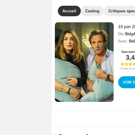
Accueil
Casting
Critiques spec
10 juin 
De
Stép
Avec
St
Spectate
3,4
31 notes, 6 cri
VOIR 