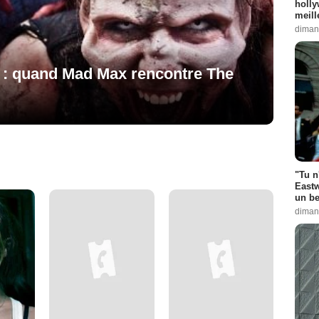
holly
meill
diman
d : quand Mad Max rencontre The
"Tu n
Eastw
un be
diman