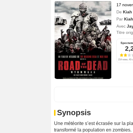
17 nove
De
Kiah
Par
Kia
Avec
Ja
Titre ori
Spectat
2,
214 notes, 43 c
Synopsis
Une météorite s’est écrasée sur la pla
transformé la population en zombies. 