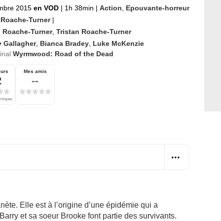
mbre 2015
en VOD
|
1h 38min
|
Action
,
Epouvante-horreur
 Roache-Turner
|
h Roache-Turner
,
Tristan Roache-Turner
y Gallagher
,
Bianca Bradey
,
Luke McKenzie
ginal
Wyrmwood: Road of the Dead
eurs
Mes amis
2
--
ritiques
nète. Elle est à l’origine d’une épidémie qui a
Barry et sa soeur Brooke font partie des survivants.