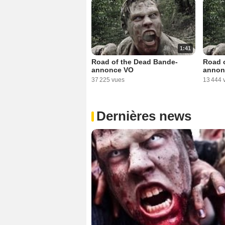
1:41
Road of the Dead Bande-
Road 
annonce VO
annon
37 225 vues
13 444 
Dernières news