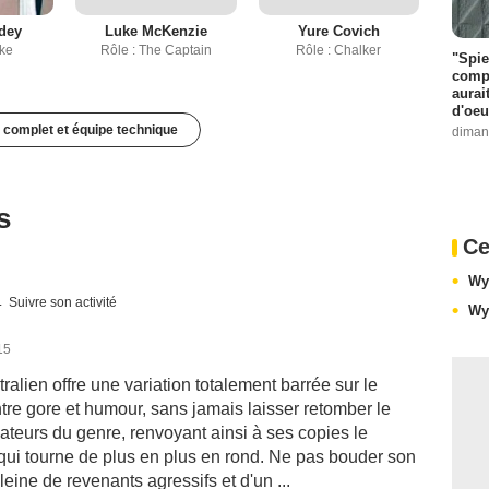
dey
Luke McKenzie
Yure Covich
oke
Rôle : The Captain
Rôle : Chalker
"Spie
compl
aurai
d'oeu
 complet et équipe technique
diman
s
Ce
Wy
Suivre son activité
Wy
15
stralien offre une variation totalement barrée sur le
re gore et humour, sans jamais laisser retomber le
mateurs du genre, renvoyant ainsi à ses copies le
ui tourne de plus en plus en rond. Ne pas bouder son
leine de revenants agressifs et d'un ...