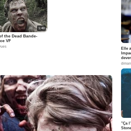
1:40
of the Dead Bande-
ce VF
vues
Elle 
Impac
deven
diman
"Ça l
Stone