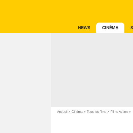
NEWS
CINÉMA
S
Accueil
Cinéma
Tous les films
Films Action