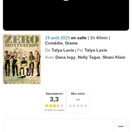
19 août 2015
en salle
|
1h 40min
|
Comédie
,
Drame
De
Talya Lavie
Par
Talya Lavie
|
Avec
Dana Ivgy
,
Nelly Tagar
,
Shani Klein
Spectateurs
Mes amis
3,3
--
15 notes, 3 critiques