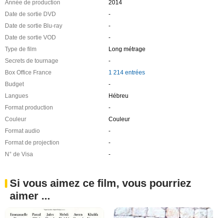
Année de production
2014
Date de sortie DVD
-
Date de sortie Blu-ray
-
Date de sortie VOD
-
Type de film
Long métrage
Secrets de tournage
-
Box Office France
1 214 entrées
Budget
-
Langues
Hébreu
Format production
-
Couleur
Couleur
Format audio
-
Format de projection
-
N° de Visa
-
Si vous aimez ce film, vous pourriez
aimer ...