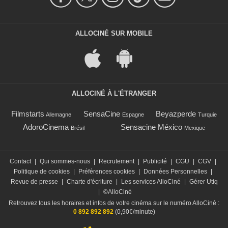
ALLOCINÉ SUR MOBILE
ALLOCINÉ À L'ÉTRANGER
Filmstarts
SensaCine
Beyazperde
Allemagne
Espagne
Turquie
AdoroCinema
Sensacine México
Brésil
Mexique
Contact
|
Qui sommes-nous
|
Recrutement
|
Publicité
|
CGU
|
CGV
|
Politique de cookies
|
Préférences cookies
|
Données Personnelles
|
Revue de presse
|
Charte d'écriture
|
Les services AlloCiné
|
Gérer Utiq
|
©AlloCiné
Retrouvez tous les horaires et infos de votre cinéma sur le numéro AlloCiné :
0 892 892 892
(0,90€/minute)