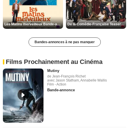
Les Matins merveilleux Bande-annonce VF
De la Comédie-Française Teaser VF
Bandes-annonces à ne pas manquer
Films Prochainement au Cinéma
Mutiny
de Jean-François Richet
avec Jason Statham, Annabelle Wallis
Film - Action
Bande-annonce