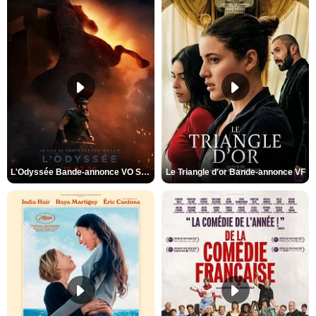
L'Odyssée Bande-annonce VO STFR
Le Triangle d'or Bande-annonce VF