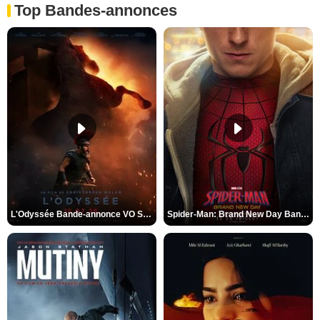
Top Bandes-annonces
L'Odyssée Bande-annonce VO STFR
Spider-Man: Brand New Day Bande-annonce VO STFR