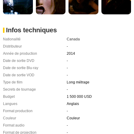
Infos techniques
Nationalité
Canada
Distributeur
-
Année de production
2014
Date de sortie DVD
-
Date de sortie Blu-ray
-
Date de sortie VOD
-
Type de film
Long métrage
Secrets de tournage
-
Budget
1 500 000 USD
Langues
Anglais
Format production
-
Couleur
Couleur
Format audio
-
Format de projection
-