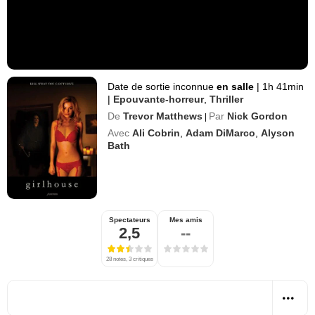
Date de sortie inconnue
en salle
|
1h 41min
|
Epouvante-horreur
,
Thriller
De
Trevor Matthews
Par
Nick Gordon
|
Avec
Ali Cobrin
,
Adam DiMarco
,
Alyson
Bath
Spectateurs
Mes amis
2,5
--
28 notes, 3 critiques