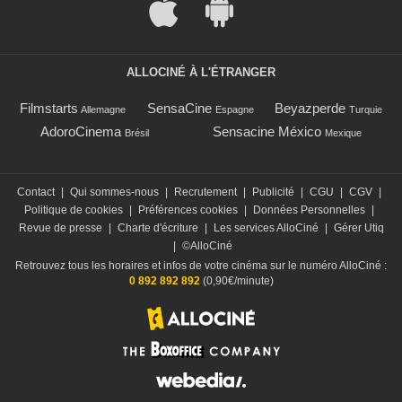
ALLOCINÉ À L'ÉTRANGER
Filmstarts
SensaCine
Beyazperde
Allemagne
Espagne
Turquie
AdoroCinema
Sensacine México
Brésil
Mexique
Contact
|
Qui sommes-nous
|
Recrutement
|
Publicité
|
CGU
|
CGV
|
Politique de cookies
|
Préférences cookies
|
Données Personnelles
|
Revue de presse
|
Charte d'écriture
|
Les services AlloCiné
|
Gérer Utiq
|
©AlloCiné
Retrouvez tous les horaires et infos de votre cinéma sur le numéro AlloCiné :
0 892 892 892
(0,90€/minute)