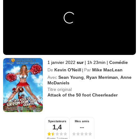
1 janvier 2022
sur
|
1h 23min
|
Comédie
De
Kevin O'Neill
Par
Mike MacLean
|
Avec
Sean Young
,
Ryan Merriman
,
Anne
McDaniels
Titre original
Attack of the 50 foot Cheerleader
Spectateurs
Mes amis
1,4
--
49 notes, 7 critiques