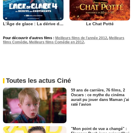
L'Âge de glace : La dérive des continents
Le Chat Potté
Pour découvrir d'autres films :
Meilleurs films de l'année 2012
,
Meilleurs
films Comédie
,
Meilleurs films Comédie en 2012
.
Toutes les actus Ciné
59 ans de carrière, 76 films, 2
Oscars : ce mythe du cinéma
aurait pu jouer dans Maman j'ai
raté l'avion
"Mon point de vue a changé" :