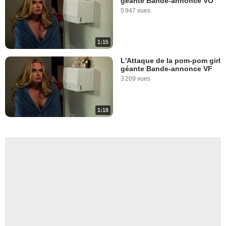
géante Bande-annonce VO
5 947 vues
1:15
L'Attaque de la pom-pom girl
géante Bande-annonce VF
3 209 vues
1:18