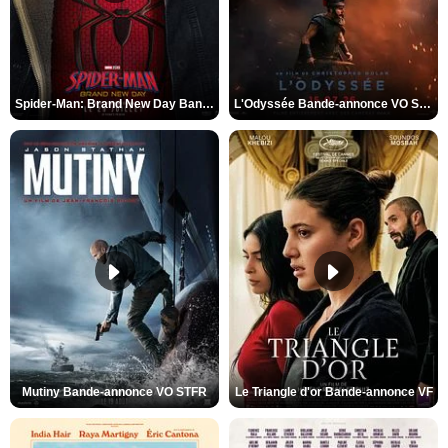
Spider-Man: Brand New Day Bande-annonce VO STFR
L'Odyssée Bande-annonce VO STFR
Mutiny Bande-annonce VO STFR
Le Triangle d'or Bande-annonce VF