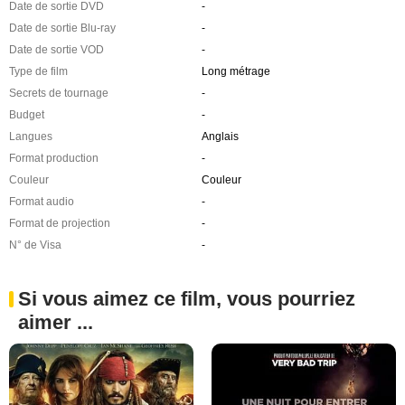
Date de sortie DVD
-
Date de sortie Blu-ray
-
Date de sortie VOD
-
Type de film
Long métrage
Secrets de tournage
-
Budget
-
Langues
Anglais
Format production
-
Couleur
Couleur
Format audio
-
Format de projection
-
N° de Visa
-
Si vous aimez ce film, vous pourriez
aimer ...