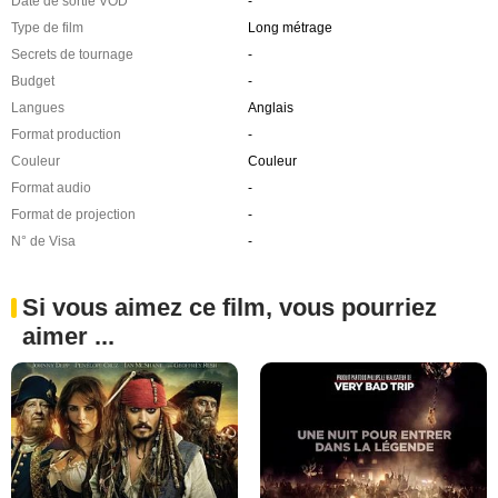
Date de sortie VOD
-
Type de film
Long métrage
Secrets de tournage
-
Budget
-
Langues
Anglais
Format production
-
Couleur
Couleur
Format audio
-
Format de projection
-
N° de Visa
-
Si vous aimez ce film, vous pourriez
aimer ...