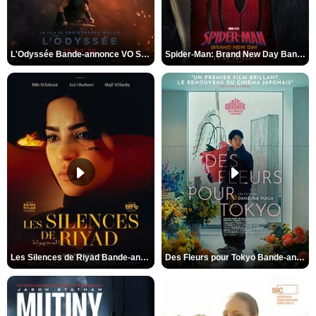
L'Odyssée Bande-annonce VO STFR
Spider-Man: Brand New Day Bande-annonce VO STFR
Les Silences de Riyad Bande-annonce VO STFR
Des Fleurs pour Tokyo Bande-annonce VO STFR