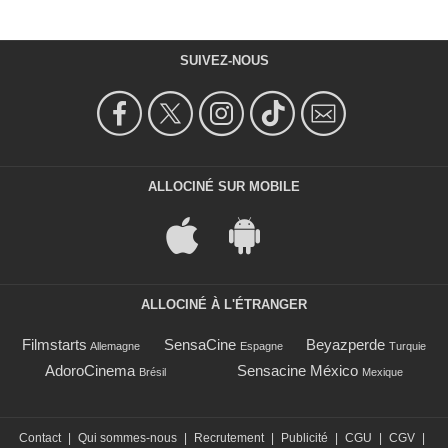
SUIVEZ-NOUS
ALLOCINÉ SUR MOBILE
ALLOCINÉ À L'ÉTRANGER
Filmstarts
SensaCine
Beyazperde
Allemagne
Espagne
Turquie
AdoroCinema
Sensacine México
Brésil
Mexique
Contact
|
Qui sommes-nous
|
Recrutement
|
Publicité
|
CGU
|
CGV
|