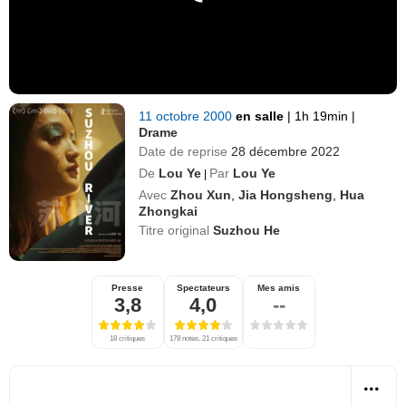
11 octobre 2000
en salle
|
1h 19min
|
Drame
Date de reprise
28 décembre 2022
De
Lou Ye
Par
Lou Ye
|
Avec
Zhou Xun
,
Jia Hongsheng
,
Hua
Zhongkai
Titre original
Suzhou He
Presse
Spectateurs
Mes amis
3,8
4,0
--
18 critiques
178 notes, 21 critiques