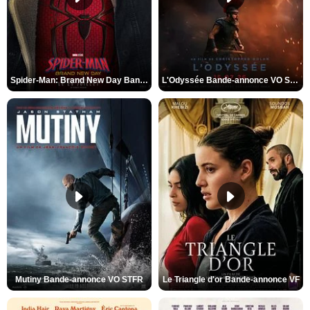
Spider-Man: Brand New Day Bande-annonce VO STFR
L'Odyssée Bande-annonce VO STFR
Mutiny Bande-annonce VO STFR
Le Triangle d'or Bande-annonce VF