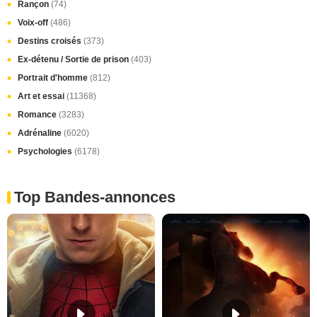
Rançon
(74)
Voix-off
(486)
Destins croisés
(373)
Ex-détenu / Sortie de prison
(403)
Portrait d'homme
(812)
Art et essai
(11368)
Romance
(3283)
Adrénaline
(6020)
Psychologies
(6178)
Top Bandes-annonces