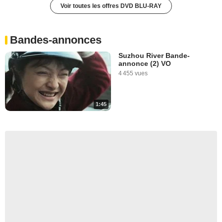
Voir toutes les offres DVD BLU-RAY
Bandes-annonces
Suzhou River Bande-
annonce (2) VO
4 455 vues
1:45