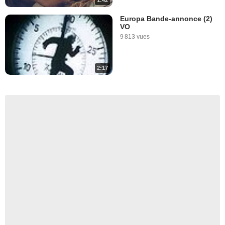
1:42
Europa Bande-annonce (2)
VO
9 813 vues
2:17