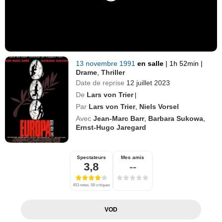
13 novembre 1991
en salle
|
1h 52min
|
Drame
,
Thriller
Date de reprise
12 juillet 2023
De
Lars von Trier
|
Par
Lars von Trier
,
Niels Vorsel
Avec
Jean-Marc Barr
,
Barbara Sukowa
,
Ernst-Hugo Jaregard
Spectateurs
Mes amis
3,8
--
453 notes, 59 critiques
VOD