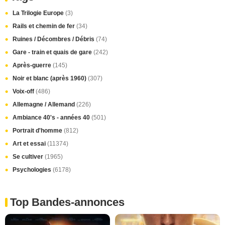
La Trilogie Europe
(3)
Rails et chemin de fer
(34)
Ruines / Décombres / Débris
(74)
Gare - train et quais de gare
(242)
Après-guerre
(145)
Noir et blanc (après 1960)
(307)
Voix-off
(486)
Allemagne / Allemand
(226)
Ambiance 40's - années 40
(501)
Portrait d'homme
(812)
Art et essai
(11374)
Se cultiver
(1965)
Psychologies
(6178)
Top Bandes-annonces