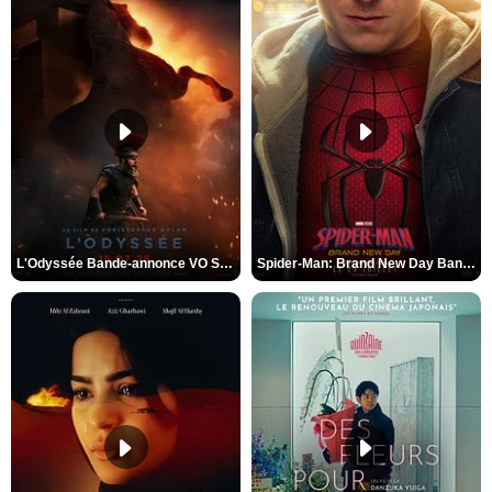
L'Odyssée Bande-annonce VO STFR
Spider-Man: Brand New Day Bande-annonce VO STFR