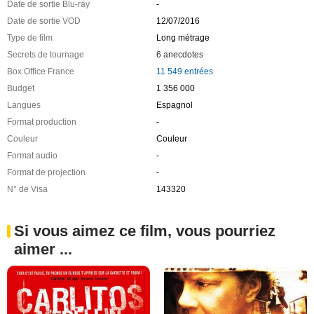
Date de sortie Blu-ray
-
Date de sortie VOD
12/07/2016
Type de film
Long métrage
Secrets de tournage
6 anecdotes
Box Office France
11 549 entrées
Budget
1 356 000
Langues
Espagnol
Format production
-
Couleur
Couleur
Format audio
-
Format de projection
-
N° de Visa
143320
Si vous aimez ce film, vous pourriez
aimer ...