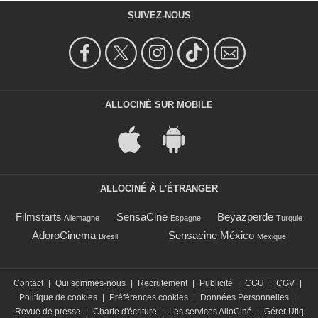
SUIVEZ-NOUS
ALLOCINÉ SUR MOBILE
ALLOCINÉ À L'ÉTRANGER
Filmstarts
SensaCine
Beyazperde
Allemagne
Espagne
Turquie
AdoroCinema
Sensacine México
Brésil
Mexique
Contact
|
Qui sommes-nous
|
Recrutement
|
Publicité
|
CGU
|
CGV
|
Politique de cookies
|
Préférences cookies
|
Données Personnelles
|
Revue de presse
|
Charte d'écriture
|
Les services AlloCiné
|
Gérer Utiq