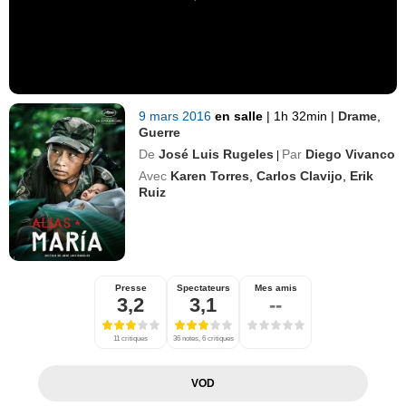
9 mars 2016
en salle
|
1h 32min
|
Drame
,
Guerre
De
José Luis Rugeles
Par
Diego Vivanco
|
Avec
Karen Torres
,
Carlos Clavijo
,
Erik
Ruiz
Presse
Spectateurs
Mes amis
3,2
3,1
--
11 critiques
36 notes, 6 critiques
VOD