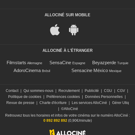
ALLOCINÉ SUR MOBILE
ALLOCINÉ À L'ÉTRANGER
Filmstarts
SensaCine
Beyazperde
Allemagne
Espagne
Turquie
AdoroCinema
Sensacine México
Brésil
Mexique
Contact
|
Qui sommes-nous
|
Recrutement
|
Publicité
|
CGU
|
CGV
|
Politique de cookies
|
Préférences cookies
|
Données Personnelles
|
Revue de presse
|
Charte d'écriture
|
Les services AlloCiné
|
Gérer Utiq
|
©AlloCiné
Retrouvez tous les horaires et infos de votre cinéma sur le numéro AlloCiné :
0 892 892 892
(0,90€/minute)