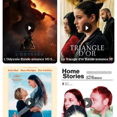
L'Odyssée Bande-annonce VO STFR
Le Triangle d'or Bande-annonce VF