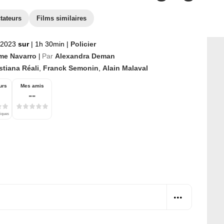
tateurs
Films similaires
 2023
sur
|
1h 30min
|
Policier
me Navarro
Par
Alexandra Deman
|
stiana Réali
,
Franck Semonin
,
Alain Malaval
urs
Mes amis
--
tiques