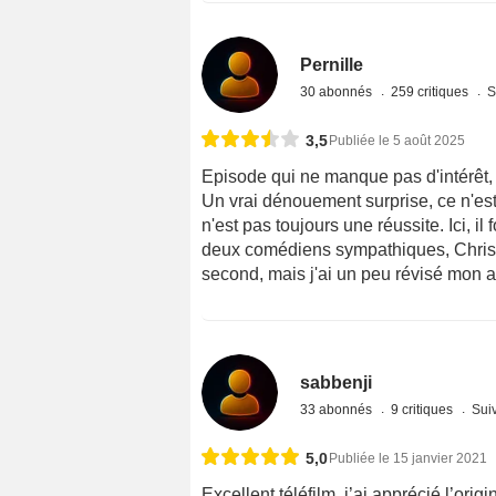
Pernille
30 abonnés
259 critiques
S
3,5
Publiée le 5 août 2025
Episode qui ne manque pas d'intérêt,
Un vrai dénouement surprise, ce n'es
n'est pas toujours une réussite. Ici, i
deux comédiens sympathiques, Christi
second, mais j'ai un peu révisé mon av
sabbenji
33 abonnés
9 critiques
Suiv
5,0
Publiée le 15 janvier 2021
Excellent téléfilm, j’ai apprécié l’orig