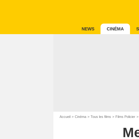
NEWS
CINÉMA
S
Accueil
Cinéma
Tous les films
Films Policier
Me