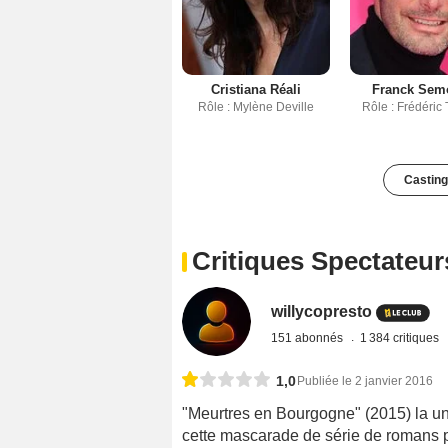
Cristiana Réali
Franck Sem
Rôle : Mylène Deville
Rôle : Frédéric 
Casting
Critiques Spectateur
willycopresto
151 abonnés
1 384 critiques
1,0
Publiée le 2 janvier 2016
"Meurtres en Bourgogne" (2015) la un
cette mascarade de série de romans p