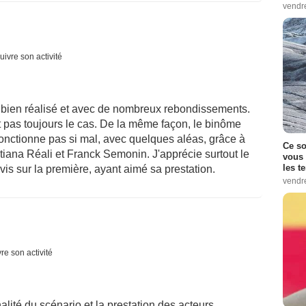
vendr
uivre son activité
 bien réalisé et avec de nombreux rebondissements.
t pas toujours le cas. De la même façon, le binôme
l fonctionne pas si mal, avec quelques aléas, grâce à
Ce so
ana Réali et Franck Semonin. J'apprécie surtout le
vous 
les t
is sur la première, ayant aimé sa prestation.
vendr
re son activité
inalité du scénario et la prestation des acteurs