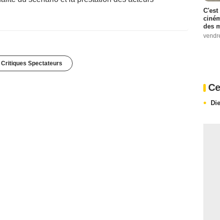
C'est
ciném
des m
vendr
 Critiques Spectateurs
Ce
Di