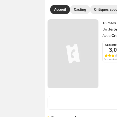
Accueil
Casting
Critiques spec
13 mars
De
Jérô
Avec
Cri
Spectate
3,0
54 notes, 6 cri