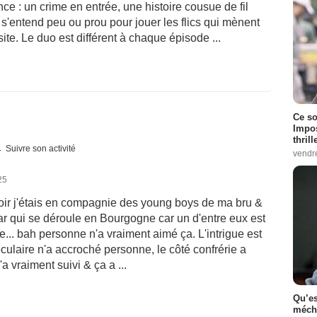
ance : un crime en entrée, une histoire cousue de fil
s'entend peu ou prou pour jouer les flics qui mènent
te. Le duo est différent à chaque épisode ...
Ce so
Impos
thrill
Suivre son activité
vendr
25
r soir j'étais en compagnie des young boys de ma bru &
ar qui se déroule en Bourgogne car un d'entre eux est
... bah personne n'a vraiment aimé ça. L'intrigue est
culaire n'a accroché personne, le côté confrérie a
a vraiment suivi & ça a ...
Qu’es
méch