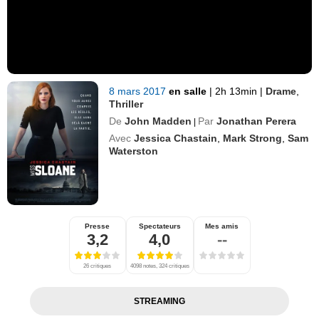
8 mars 2017
en salle
|
2h 13min
|
Drame
,
Thriller
De
John Madden
Par
Jonathan Perera
|
Avec
Jessica Chastain
,
Mark Strong
,
Sam
Waterston
Presse
Spectateurs
Mes amis
3,2
4,0
--
26 critiques
4098 notes, 324 critiques
STREAMING