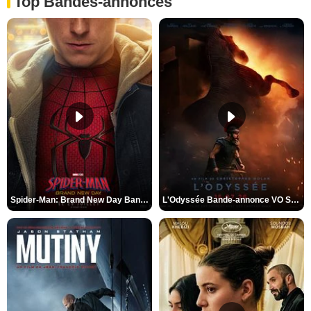
Top Bandes-annonces
Spider-Man: Brand New Day Bande-annonce VO STFR
L'Odyssée Bande-annonce VO STFR