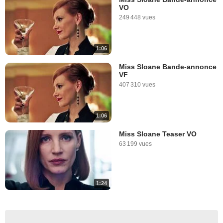
VO
249 448 vues
1:06
Miss Sloane Bande-annonce
VF
407 310 vues
1:06
Miss Sloane Teaser VO
63 199 vues
1:24