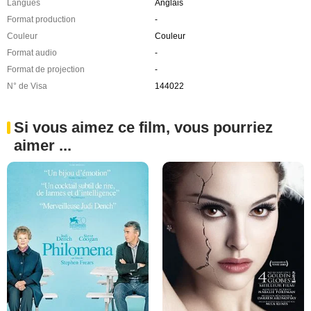
Langues
Anglais
Format production
-
Couleur
Couleur
Format audio
-
Format de projection
-
N° de Visa
144022
Si vous aimez ce film, vous pourriez
aimer ...