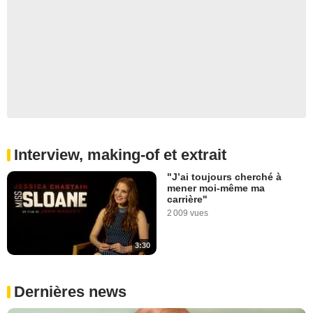
Interview, making-of et extrait
"J’ai toujours cherché à
mener moi-même ma
carrière"
2 009 vues
3:30
Dernières news