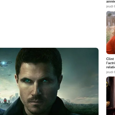
année
jeudi 
Clint
l'act
relat
jeudi 