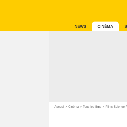
NEWS
CINÉMA
S
Accueil
Cinéma
Tous les films
Films Science F