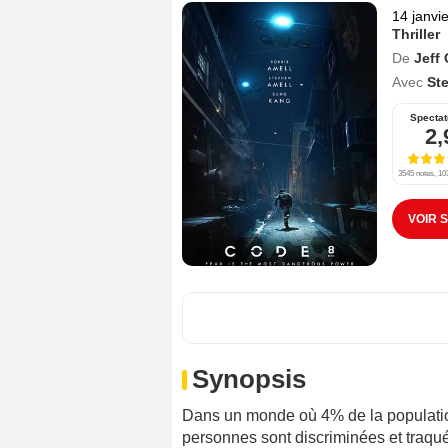
14 janvi
Thriller
De
Jeff
Avec
St
Spectat
2,
3545 notes, 103
VOIR 
Synopsis
Dans un monde où 4% de la population
personnes sont discriminées et traqué