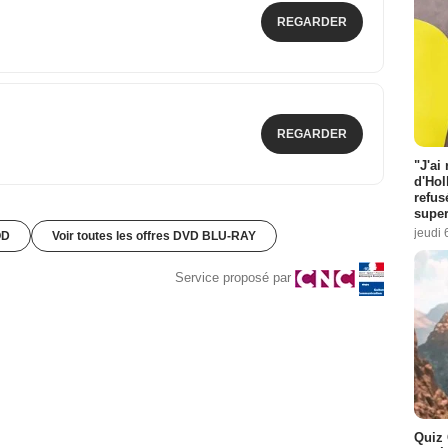
REGARDER
REGARDER
"J'ai
d'Hol
refus
super
jeudi 
OD
Voir toutes les offres DVD BLU-RAY
Service proposé par
Quiz 