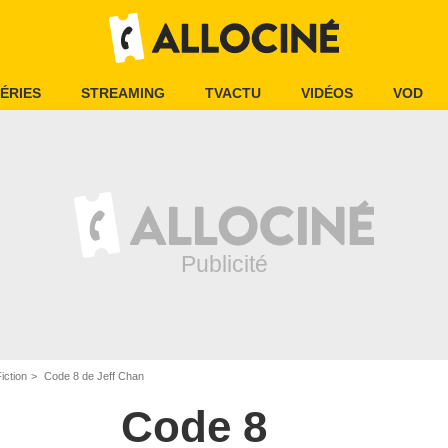
ÉRIES
STREAMING
TVACTU
VIDÉOS
VOD
iction
Code 8 de Jeff Chan
Code 8