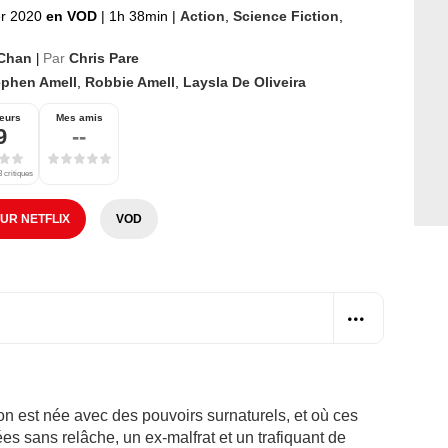
er 2020
en VOD
|
1h 38min
|
Action
,
Science Fiction
,
 Chan
Par
Chris Pare
|
ephen Amell
,
Robbie Amell
,
Laysla De Oliveira
eurs
Mes amis
9
--
 critiques
SUR NETFLIX
VOD
 est née avec des pouvoirs surnaturels, et où ces
es sans relâche, un ex-malfrat et un trafiquant de