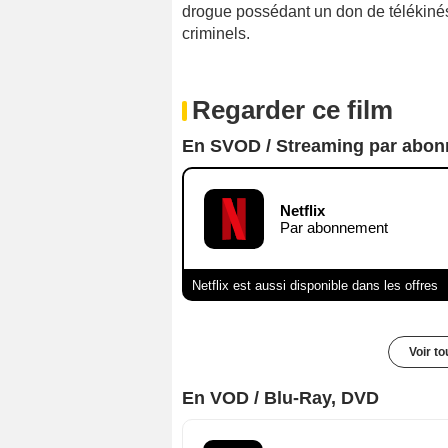
drogue possédant un don de télékinési
criminels.
Regarder ce film
En SVOD / Streaming par abo
Netflix
Par abonnement
Netflix est aussi disponible dans les offres
Voir t
En VOD / Blu-Ray, DVD