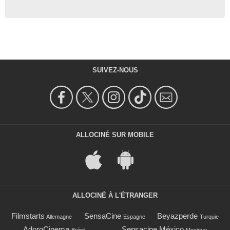
SUIVEZ-NOUS
ALLOCINÉ SUR MOBILE
ALLOCINÉ À L'ÉTRANGER
Filmstarts
SensaCine
Beyazperde
Allemagne
Espagne
Turquie
AdoroCinema
Sensacine México
Brésil
Mexique