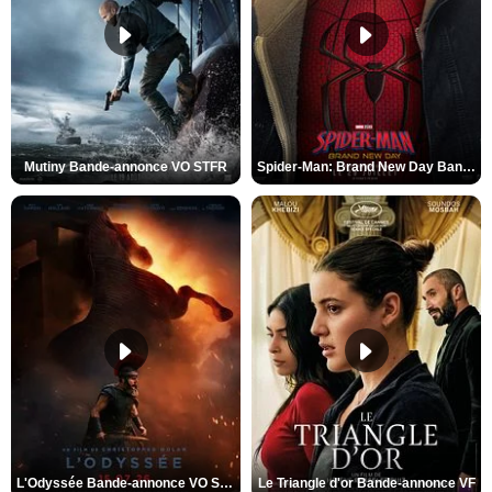
Mutiny Bande-annonce VO STFR
Spider-Man: Brand New Day Bande-annonce VO STFR
L'Odyssée Bande-annonce VO STFR
Le Triangle d'or Bande-annonce VF