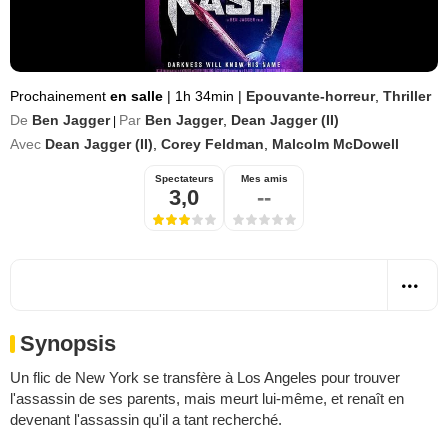
Prochainement
en salle
|
1h 34min
|
Epouvante-horreur
,
Thriller
De
Ben Jagger
Par
Ben Jagger
,
Dean Jagger (II)
|
Avec
Dean Jagger (II)
,
Corey Feldman
,
Malcolm McDowell
Spectateurs
Mes amis
3,0
--
Synopsis
Un flic de New York se transfère à Los Angeles pour trouver
l'assassin de ses parents, mais meurt lui-même, et renaît en
devenant l'assassin qu'il a tant recherché.