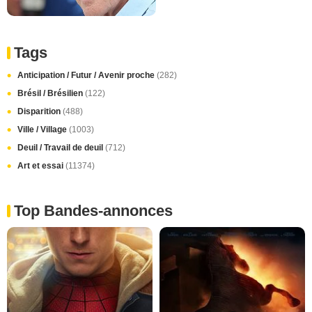
Tags
Anticipation / Futur / Avenir proche
(282)
Brésil / Brésilien
(122)
Disparition
(488)
Ville / Village
(1003)
Deuil / Travail de deuil
(712)
Art et essai
(11374)
Top Bandes-annonces