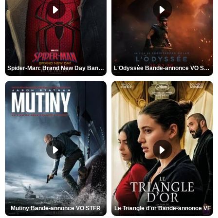
Spider-Man: Brand New Day Bande-annonce VO STFR
L'Odyssée Bande-annonce VO STFR
Mutiny Bande-annonce VO STFR
Le Triangle d'or Bande-annonce VF