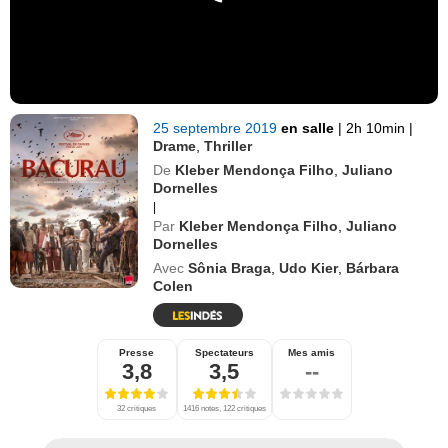
25 septembre 2019
en salle
|
2h 10min
|
Drame
,
Thriller
De
Kleber Mendonça Filho
,
Juliano
Dornelles
|
Par
Kleber Mendonça Filho
,
Juliano
Dornelles
Avec
Sônia Braga
,
Udo Kier
,
Bárbara
Colen
Presse
Spectateurs
Mes amis
3,8
3,5
--
32 critiques
1416 notes, 122 critiques