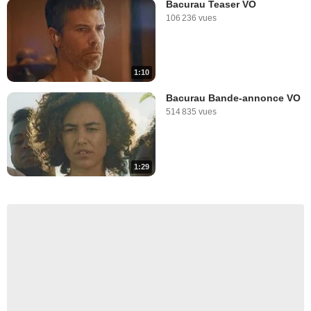
Bacurau Teaser VO
106 236 vues
1:10
Bacurau Bande-annonce VO
514 835 vues
1:29