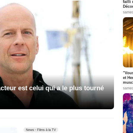
failli
Décou
samed
"Vous
et He
muscl
cteur est celui qui a le plus tourné
samed
News - Films à la TV