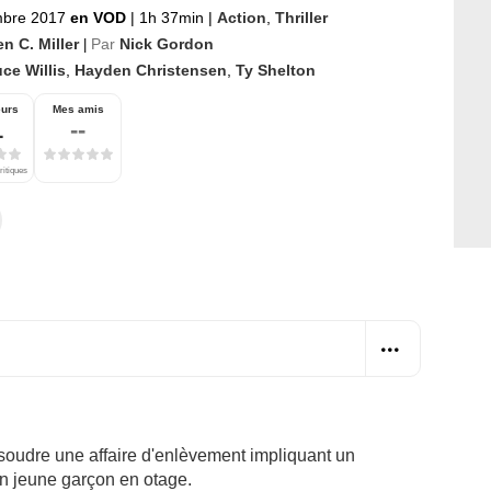
mbre 2017
en VOD
|
1h 37min
|
Action
,
Thriller
n C. Miller
Par
Nick Gordon
|
ce Willis
,
Hayden Christensen
,
Ty Shelton
eurs
Mes amis
1
--
ritiques
soudre une affaire d'enlèvement impliquant un
n jeune garçon en otage.