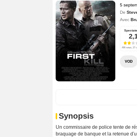
5 septe
De
Steve
Avec
Bru
Spectat
2,
496 notes, 37 c
VOD
Synopsis
Un commissaire de police tente de ré
braquage de banque et la retenue d'u