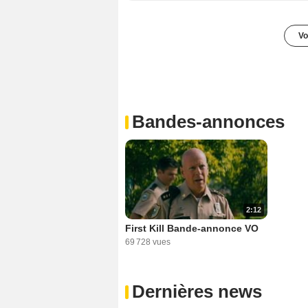
Vo
Bandes-annonces
2:12
First Kill Bande-annonce VO
69 728 vues
Dernières news