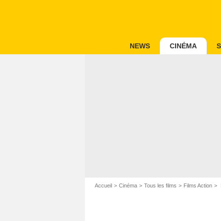
NEWS
CINÉMA
S
Accueil
Cinéma
Tous les films
Films Action