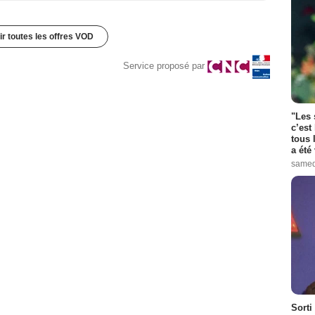
ir toutes les offres VOD
Service proposé par
"Les 
c’est
tous 
a été 
samed
Sorti