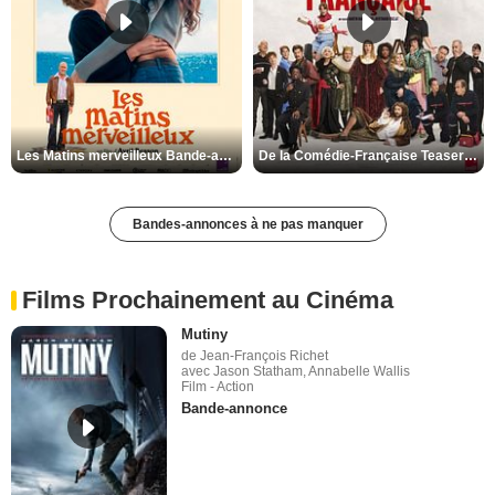
Les Matins merveilleux Bande-annonce VF
De la Comédie-Française Teaser VF
Bandes-annonces à ne pas manquer
Films Prochainement au Cinéma
Mutiny
de Jean-François Richet
avec Jason Statham, Annabelle Wallis
Film - Action
Bande-annonce