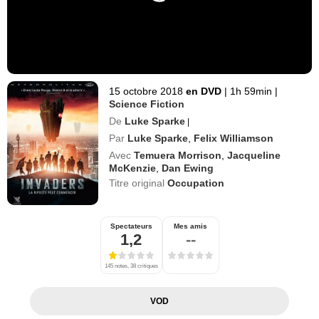
15 octobre 2018
en DVD
|
1h 59min
|
Science Fiction
De
Luke Sparke
|
Par
Luke Sparke
,
Felix Williamson
Avec
Temuera Morrison
,
Jacqueline
McKenzie
,
Dan Ewing
Titre original
Occupation
Spectateurs
Mes amis
1,2
--
145 notes, 38 critiques
VOD