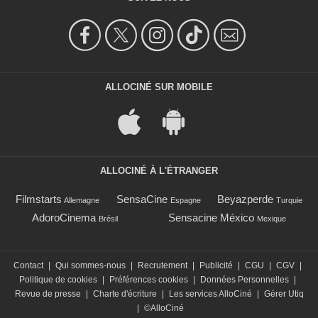
ALLOCINÉ SUR MOBILE
ALLOCINÉ À L'ÉTRANGER
Filmstarts
SensaCine
Beyazperde
Allemagne
Espagne
Turquie
AdoroCinema
Sensacine México
Brésil
Mexique
Contact
|
Qui sommes-nous
|
Recrutement
|
Publicité
|
CGU
|
CGV
|
Politique de cookies
|
Préférences cookies
|
Données Personnelles
|
Revue de presse
|
Charte d'écriture
|
Les services AlloCiné
|
Gérer Utiq
|
©AlloCiné