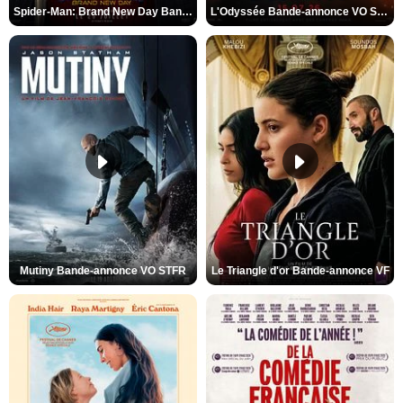
Spider-Man: Brand New Day Bande-annonce VO STFR
L'Odyssée Bande-annonce VO STFR
Mutiny Bande-annonce VO STFR
Le Triangle d'or Bande-annonce VF