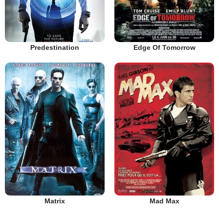
Predestination
Edge Of Tomorrow
Matrix
Mad Max