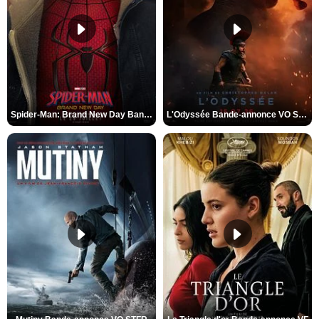
Spider-Man: Brand New Day Bande-annonce VO STFR
L'Odyssée Bande-annonce VO STFR