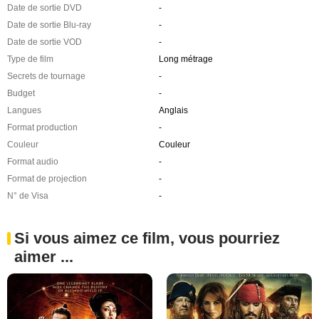
Date de sortie DVD
-
Date de sortie Blu-ray
-
Date de sortie VOD
-
Type de film
Long métrage
Secrets de tournage
-
Budget
-
Langues
Anglais
Format production
-
Couleur
Couleur
Format audio
-
Format de projection
-
N° de Visa
-
Si vous aimez ce film, vous pourriez
aimer ...