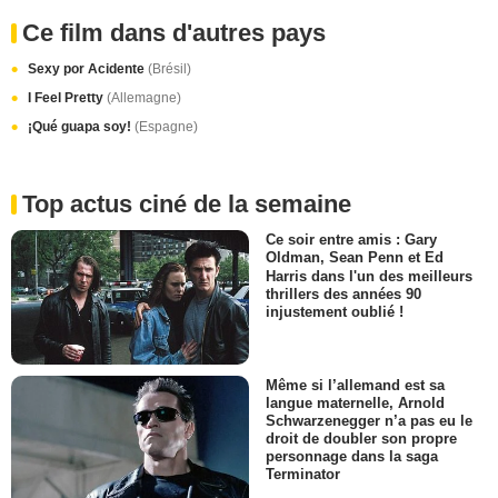
Ce film dans d'autres pays
Sexy por Acidente
(Brésil)
I Feel Pretty
(Allemagne)
¡Qué guapa soy!
(Espagne)
Top actus ciné de la semaine
Ce soir entre amis : Gary
Oldman, Sean Penn et Ed
Harris dans l'un des meilleurs
thrillers des années 90
injustement oublié !
Même si l’allemand est sa
langue maternelle, Arnold
Schwarzenegger n’a pas eu le
droit de doubler son propre
personnage dans la saga
Terminator