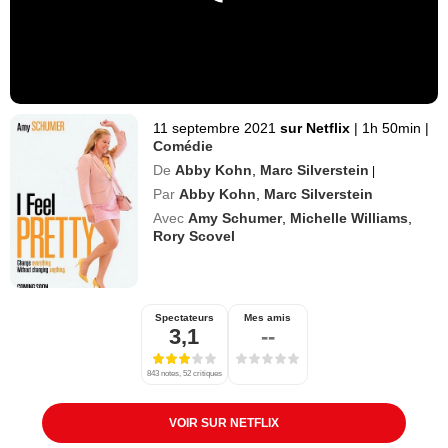
11 septembre 2021
sur Netflix
|
1h 50min
|
Comédie
De
Abby Kohn
,
Marc Silverstein
|
Par
Abby Kohn
,
Marc Silverstein
Avec
Amy Schumer
,
Michelle Williams
,
Rory Scovel
Spectateurs
Mes amis
3,1
--
843 notes, 52 critiques
VOIR SUR NETFLIX