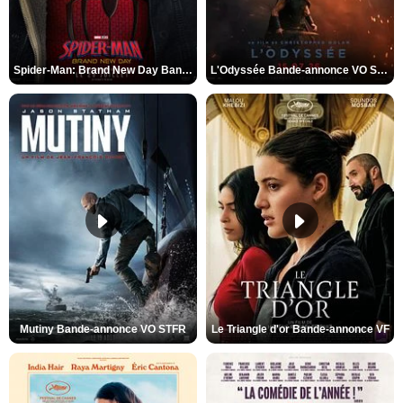
Spider-Man: Brand New Day Bande-annonce VO STFR
L'Odyssée Bande-annonce VO STFR
Mutiny Bande-annonce VO STFR
Le Triangle d'or Bande-annonce VF