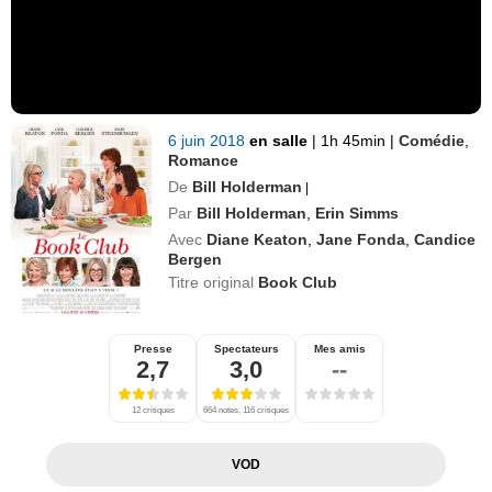
6 juin 2018
en salle
|
1h 45min
|
Comédie
,
Romance
De
Bill Holderman
|
Par
Bill Holderman
,
Erin Simms
Avec
Diane Keaton
,
Jane Fonda
,
Candice
Bergen
Titre original
Book Club
Presse
Spectateurs
Mes amis
2,7
3,0
--
12 critiques
664 notes, 116 critiques
VOD