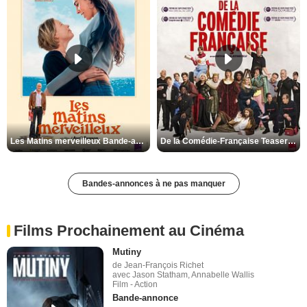
Les Matins merveilleux Bande-annonce VF
De la Comédie-Française Teaser VF
Bandes-annonces à ne pas manquer
Films Prochainement au Cinéma
Mutiny
de Jean-François Richet
avec Jason Statham, Annabelle Wallis
Film - Action
Bande-annonce