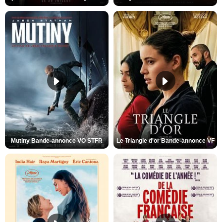
Mutiny Bande-annonce VO STFR
Le Triangle d'or Bande-annonce VF