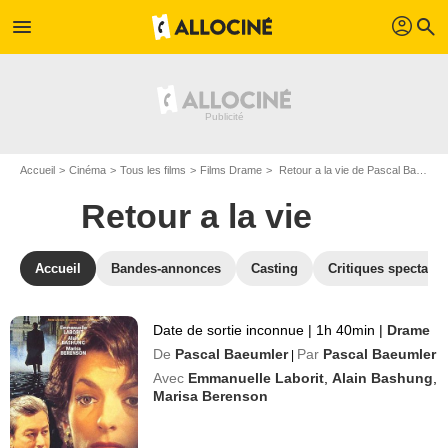
profil
menu
search
Accueil
Cinéma
Tous les films
Films Drame
Retour a la vie de Pascal Baeumler
Retour a la vie
Accueil
Bandes-annonces
Casting
Critiques spectateu
Date de sortie inconnue
|
1h 40min
|
Drame
De
Pascal Baeumler
Par
Pascal Baeumler
|
Avec
Emmanuelle Laborit
,
Alain Bashung
,
Marisa Berenson