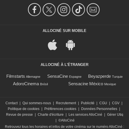
ALLOCINÉ SUR MOBILE
ALLOCINÉ À L'ÉTRANGER
Filmstarts
SensaCine
Beyazperde
Allemagne
Espagne
Turquie
AdoroCinema
Sensacine México
Brésil
Mexique
Contact
|
Qui sommes-nous
|
Recrutement
|
Publicité
|
CGU
|
CGV
|
Politique de cookies
|
Préférences cookies
|
Données Personnelles
|
Revue de presse
|
Charte d'écriture
|
Les services AlloCiné
|
Gérer Utiq
|
©AlloCiné
Retrouvez tous les horaires et infos de votre cinéma sur le numéro AlloCiné :