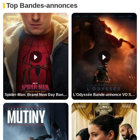
Top Bandes-annonces
Spider-Man: Brand New Day Bande-annonce VO STFR
L'Odyssée Bande-annonce VO STFR