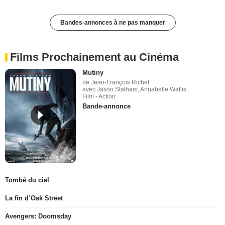
Bandes-annonces à ne pas manquer
Films Prochainement au Cinéma
Mutiny
de Jean-François Richet
avec Jason Statham, Annabelle Wallis
Film - Action
Bande-annonce
Tombé du ciel
La fin d’Oak Street
Avengers: Doomsday