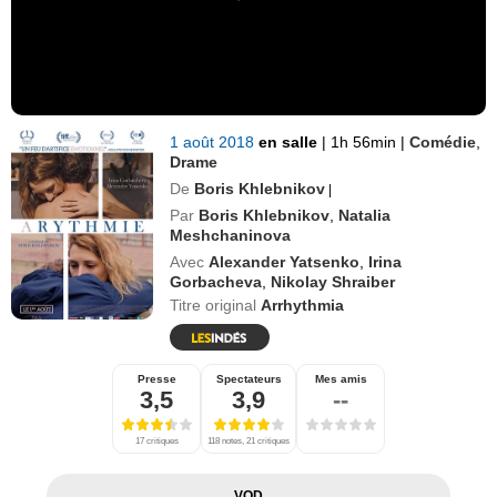
1 août 2018
en salle
|
1h 56min
|
Comédie
,
Drame
De
Boris Khlebnikov
|
Par
Boris Khlebnikov
,
Natalia
Meshchaninova
Avec
Alexander Yatsenko
,
Irina
Gorbacheva
,
Nikolay Shraiber
Titre original
Arrhythmia
Presse
Spectateurs
Mes amis
3,5
3,9
--
17 critiques
118 notes, 21 critiques
VOD