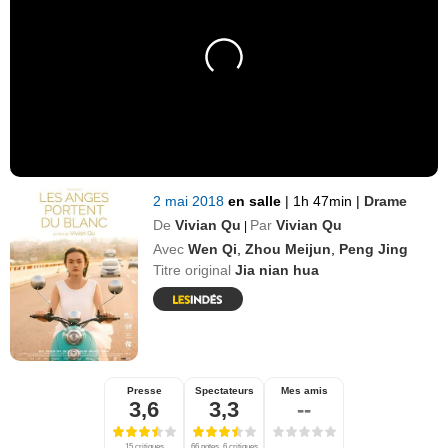
2 mai 2018
en salle
|
1h 47min
|
Drame
De
Vivian Qu
Par
Vivian Qu
|
Avec
Wen Qi
,
Zhou Meijun
,
Peng Jing
Titre original
Jia nian hua
Presse
Spectateurs
Mes amis
3,6
3,3
--
15 critiques
66 notes, 6 critiques