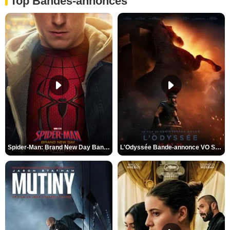
Top Bandes-annonces
Spider-Man: Brand New Day Bande-annonce VO STFR
L'Odyssée Bande-annonce VO STFR