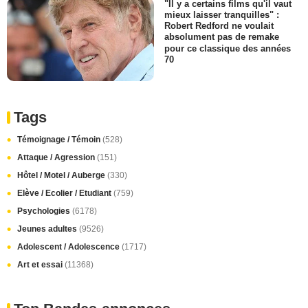
"Il y a certains films qu'il vaut
mieux laisser tranquilles" :
Robert Redford ne voulait
absolument pas de remake
pour ce classique des années
70
Tags
Témoignage / Témoin
(528)
Attaque / Agression
(151)
Hôtel / Motel / Auberge
(330)
Elève / Ecolier / Etudiant
(759)
Psychologies
(6178)
Jeunes adultes
(9526)
Adolescent / Adolescence
(1717)
Art et essai
(11368)