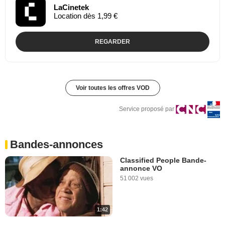
LaCinetek
Location dès 1,99 €
REGARDER
Voir toutes les offres VOD
Service proposé par
Bandes-annonces
Classified People Bande-
annonce VO
51 002 vues
1:42