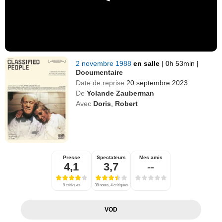
2 novembre 1988
en salle
|
0h 53min
|
Documentaire
Date de reprise
20 septembre 2023
De
Yolande Zauberman
Avec
Doris
,
Robert
Presse
Spectateurs
Mes amis
4,1
3,7
--
9 critiques
38 notes, 4 critiques
VOD