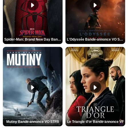
Spider-Man: Brand New Day Bande-annonce VO STFR
L'Odyssée Bande-annonce VO STFR
Mutiny Bande-annonce VO STFR
Le Triangle d'or Bande-annonce VF