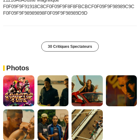
F0F09F9F91918C8CF0F09F9F8F8FBCBCF0F09F9F98989C9C
F0F09F9F98989898F0F09F9F98989D9D
30 Critiques Spectateurs
Photos