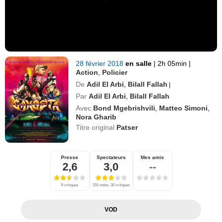
28 février 2018
en salle
|
2h 05min
|
Action
,
Policier
De
Adil El Arbi
,
Bilall Fallah
|
Par
Adil El Arbi
,
Bilall Fallah
Avec
Bond Mgebrishvili
,
Matteo Simoni
,
Nora Gharib
Titre original
Patser
Presse
Spectateurs
Mes amis
2,6
3,0
--
9 critiques
291 notes, 30 critiques
VOD