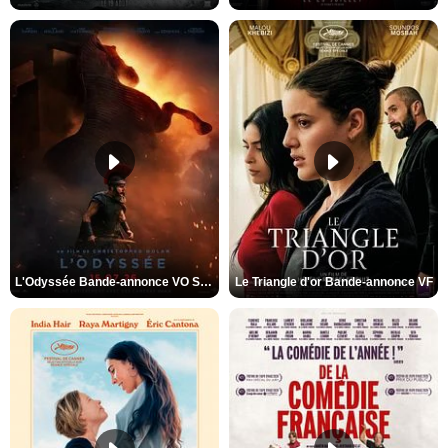
L'Odyssée Bande-annonce VO STFR
Le Triangle d'or Bande-annonce VF