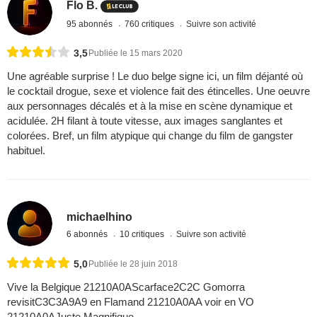
Flo B.
95 abonnés
760 critiques
Suivre son activité
3,5
Publiée le 15 mars 2020
Une agréable surprise ! Le duo belge signe ici, un film déjanté où
le cocktail drogue, sexe et violence fait des étincelles. Une oeuvre
aux personnages décalés et à la mise en scène dynamique et
acidulée. 2H filant à toute vitesse, aux images sanglantes et
colorées. Bref, un film atypique qui change du film de gangster
habituel.
michaelhino
6 abonnés
10 critiques
Suivre son activité
5,0
Publiée le 28 juin 2018
Vive la Belgique 21210A0AScarface2C2C Gomorra
revisitC3C3A9A9 en Flamand 21210A0AA voir en VO
21210A0AJuste Magnifique