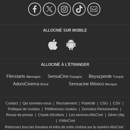
ALLOCINÉ SUR MOBILE
ALLOCINÉ À L'ÉTRANGER
Filmstarts
SensaCine
Beyazperde
Allemagne
Espagne
Turquie
AdoroCinema
Sensacine México
Brésil
Mexique
Contact
|
Qui sommes-nous
|
Recrutement
|
Publicité
|
CGU
|
CGV
|
Politique de cookies
|
Préférences cookies
|
Données Personnelles
|
Revue de presse
|
Charte d'écriture
|
Les services AlloCiné
|
Gérer Utiq
|
©AlloCiné
Retrouvez tous les horaires et infos de votre cinéma sur le numéro AlloCiné :