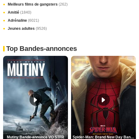
Meilleurs films de gangsters
(262)
Amitié
(1840)
Adrénaline
(6021)
Jeunes adultes
(9526)
Top Bandes-annonces
Mutiny Bande-annonce VO STFR
Spider-Man: Brand New Day Bande-annonce VO STFR