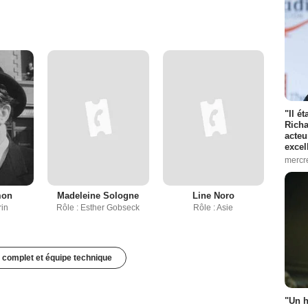
"Il é
Richa
acteu
excel
mercr
mon
Madeleine Sologne
Line Noro
rin
Rôle : Esther Gobseck
Rôle : Asie
 complet et équipe technique
"Un h