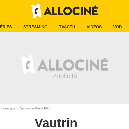
ÉRIES
STREAMING
TVACTU
VIDÉOS
VOD
dramatique
Vautrin de Pierre Billon
Vautrin