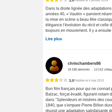
3,0
Publiée le 5 janvier 2014
Dans la droite lignée des adaptations 
années 40, « Vautrin » parvient néanm
la mise en scène a beau être classi
élégance l'évolution du récit et celle
toujours en mouvement. Il y a ensuite
Lire plus
chrischambers86
16 188 abonnés
13 142 criti
3,0
Publiée le 6 mai 2013
Bon film français pour qui ne connai
Balzac, forçat èvadè, figurant notam da
dans "Splendeurs et misères des courti
1840, que s'empare Pierre Billon dur
rèussit une adaptation satisfaisante 