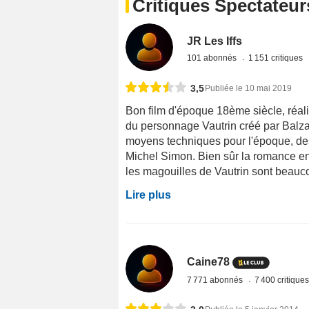
Critiques Spectateur
JR Les Iffs
101 abonnés
1 151 critiques
3,5
Publiée le 10 mai 2019
Bon film d'époque 18ème siècle, réali
du personnage Vautrin créé par Balzac
moyens techniques pour l'époque, des 
Michel Simon. Bien sûr la romance en
les magouilles de Vautrin sont beaucou
Lire plus
Caine78
7 771 abonnés
7 400 critique