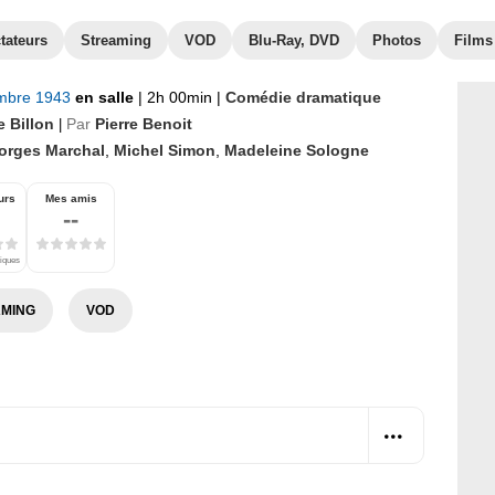
tateurs
Streaming
VOD
Blu-Ray, DVD
Photos
Films
mbre 1943
en salle
|
2h 00min
|
Comédie dramatique
e Billon
Par
Pierre Benoit
|
orges Marchal
,
Michel Simon
,
Madeleine Sologne
urs
Mes amis
--
tiques
MING
VOD