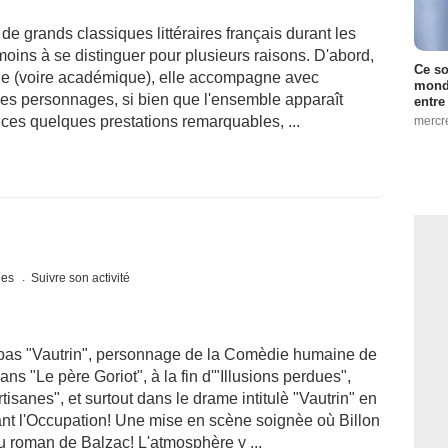
de grands classiques littéraires français durant les
oins à se distinguer pour plusieurs raisons. D'abord,
Ce so
que (voire académique), elle accompagne avec
monde
 des personnages, si bien que l'ensemble apparaît
entre
 ces quelques prestations remarquables, ...
mercr
ques
Suivre son activité
t pas "Vautrin", personnage de la Comèdie humaine de
ns "Le père Goriot", à la fin d'"Illusions perdues",
sanes", et surtout dans le drame intitulè "Vautrin" en
ant l'Occupation! Une mise en scène soignèe où Billon
du roman de Balzac! L'atmosphère y ...