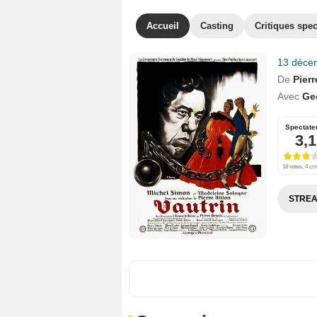
Accueil
Casting
Critiques spec
13 déce
De
Pierr
Avec
Ge
Spectate
3,1
18 notes, 4 cri
STREA