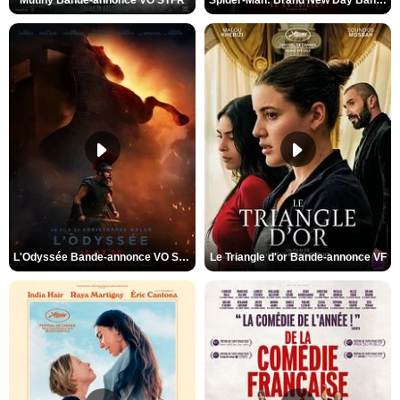
Mutiny Bande-annonce VO STFR
Spider-Man: Brand New Day Bande-annonce VO STFR
L'Odyssée Bande-annonce VO STFR
Le Triangle d'or Bande-annonce VF