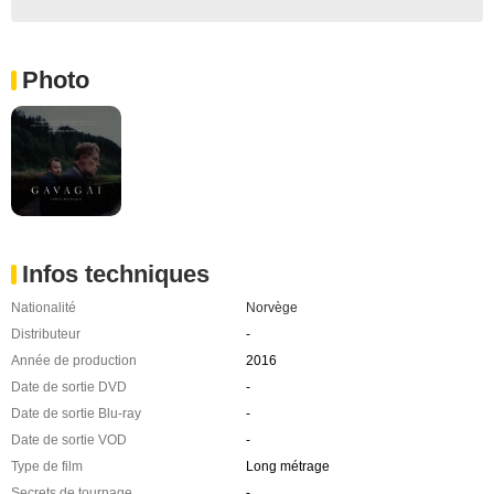
Photo
Infos techniques
Nationalité
Norvège
Distributeur
-
Année de production
2016
Date de sortie DVD
-
Date de sortie Blu-ray
-
Date de sortie VOD
-
Type de film
Long métrage
Secrets de tournage
-