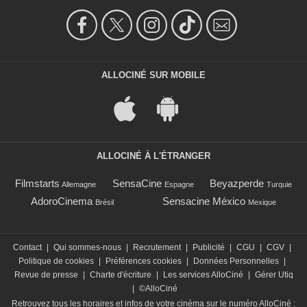
ALLOCINÉ SUR MOBILE
ALLOCINÉ À L'ÉTRANGER
Filmstarts
SensaCine
Beyazperde
Allemagne
Espagne
Turquie
AdoroCinema
Sensacine México
Brésil
Mexique
Contact
|
Qui sommes-nous
|
Recrutement
|
Publicité
|
CGU
|
CGV
|
Politique de cookies
|
Préférences cookies
|
Données Personnelles
|
Revue de presse
|
Charte d'écriture
|
Les services AlloCiné
|
Gérer Utiq
|
©AlloCiné
Retrouvez tous les horaires et infos de votre cinéma sur le numéro AlloCiné :