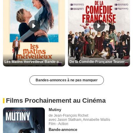
Les Matins merveilleux Bande-annonce VF
De la Comédie-Française Teaser VF
Bandes-annonces à ne pas manquer
Films Prochainement au Cinéma
Mutiny
de Jean-François Richet
avec Jason Statham, Annabelle Wallis
Film - Action
Bande-annonce