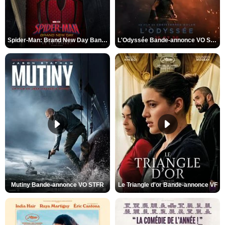
Spider-Man: Brand New Day Bande-annonce VO STFR
L'Odyssée Bande-annonce VO STFR
Mutiny Bande-annonce VO STFR
Le Triangle d'or Bande-annonce VF