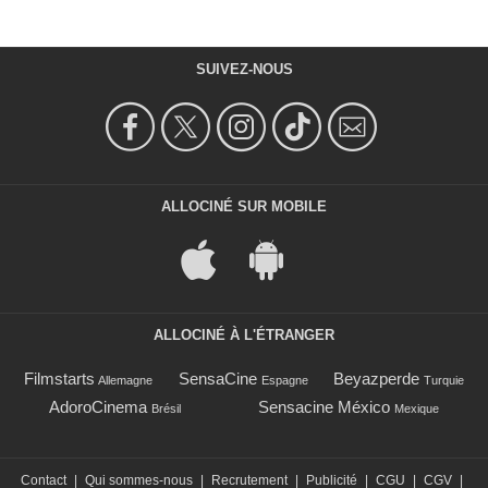
SUIVEZ-NOUS
ALLOCINÉ SUR MOBILE
ALLOCINÉ À L'ÉTRANGER
Filmstarts
SensaCine
Beyazperde
Allemagne
Espagne
Turquie
AdoroCinema
Sensacine México
Brésil
Mexique
Contact
|
Qui sommes-nous
|
Recrutement
|
Publicité
|
CGU
|
CGV
|